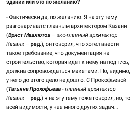
зданий или это по желанию?
- Фактически да, по желанию. Я на эту тему
разговаривал с главным архитектором Казани
(
Эрнст Мавлютов
– экс-главный архитектор
Казани
–
ред
.
), он говорил, что хотел ввести
такое требование, что документация на
строительство, которая идет к нему на подпись,
должна сопровождаться макетами. Но, видимо,
у него до этого дело не дошло. С Прокофьевой
(
Татьяна Прокофьева
-
главный архитектор
Казани
–
ред
.
) я на эту тему тоже говорил, но, по
всей видимости, у нее много других задач…