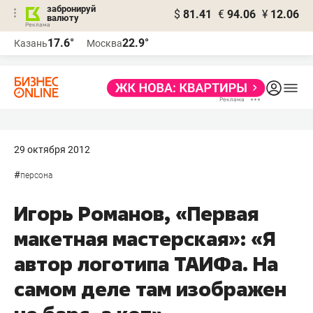
забронируй
$
81.41
€
94.06
¥
12.06
валюту
17.6°
22.9°
Казань
Москва
29 октября 2012
#
персона
Игорь Романов, «Первая
макетная мастерская»: «Я
автор логотипа ТАИФа. На
самом деле там изображен