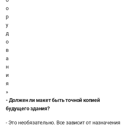
о
р
у
д
о
в
а
н
и
я
»
- Должен ли макет быть точной копией
будущего здания?
- Это необязательно. Все зависит от назначения