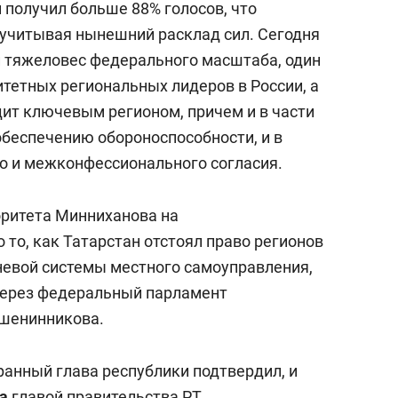
получил больше 88% голосов, что
учитывая нынешний расклад сил. Сегодня
 тяжеловес федерального масштаба, один
итетных региональных лидеров в России, а
дит ключевым регионом, причем и в части
обеспечению обороноспособности, и в
 и межконфессионального согласия.
ритета Минниханова на
 то, как Татарстан отстоял право регионов
евой системы местного самоуправления,
через федеральный парламент
шенинникова.
ранный глава республики подтвердил, и
а
главой правительства РТ,