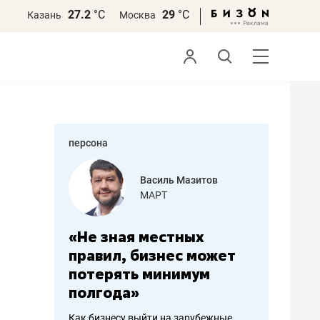
27.2
°С
29
°С
Казань
Москва
персона
еменова
Василь Мазитов
»
МАРТ
а: работа
«Не зная местных
«Мне лу
ечься
правил, бизнес может
не зара
вствовать
потерять минимум
чем пот
полгода»
репутац
пошиву
Как бизнесу выйти на зарубежные
Владелец от