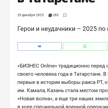
рынки, почему надо знать аксакал
чем интересен Оман?
29 декабря 2025
283
Герои и неудачники – 2025 по
«БИЗНЕС Online» традиционно перед
своего человека года в Татарстане. В
первые в истории выборы раиса РТ, о
Рекомендуем
Рекоме
им. Камала, Казань стала местом пр
Как ГК «МИР ГРУПП» и ВТБ
150 ка
«Новая волна», а еще три наших земл
создают оазис жилого
ID вме
комфорта под Казанью
безоп
в ходе специальной военной операции