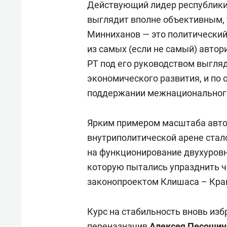
Действующий лидер республики 
выглядит вполне объективным, 
Минниханов — это политический
из самых (если не самый) автор
РТ под его руководством выгля
экономического развития, и по 
поддержании межнационального
Ярким примером масштаба авто
внутриполитической арене стало
на функционирование двухуровн
которую пытались упразднить 
законопроектом Клишаса – Кра
Курс на стабильность вновь изб
переназначив
Алексея Песошин