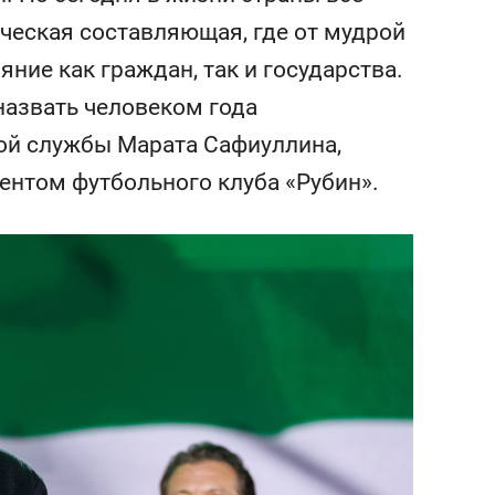
состоянием как основа
ческая составляющая, где от мудрой
антихрупких команд
ние как граждан, так и государства.
назвать человеком года
ой службы Марата Сафиуллина,
ентом футбольного клуба «Рубин».