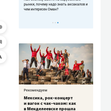
рафакте,
рынки, почему надо знать аксакалов и
о трехкратно
кредитов
чем интересен Оман?
клиентах и ч
Рекомендуем
Рекоме
ой
Мексика, рок-концерт
«Прор
и вагон с чак-чаком: как
30 ме
еским
в Менделеевске прошла
лечит