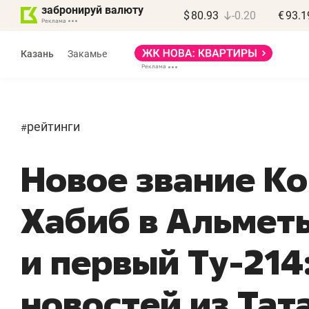
забронируй валюту
$
80.93
-0.20
€
93.1
Казань
Закамье
рейтинги
#
Новое звание Ко
Хабиб в Альмет
и первый Ту-214
новостей из Тат