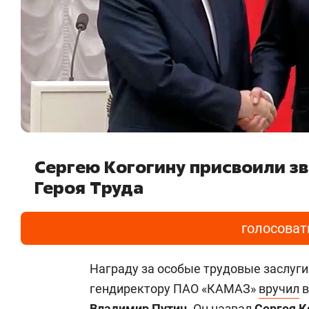
Сергею Когогину присвоили з
Героя Труда
голосоват
Награду за особые трудовые заслуги
гендиректору ПАО «КАМАЗ»
вручил
в
Владимир Путин
. Он назвал
Сергея К