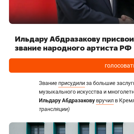
Ильдару Абдразакову присво
звание народного артиста РФ
голосоват
Звание
присудили
за большие заслуг
музыкального искусства и многолет
Ильдару Абдразакову
вручил
в Кремл
трансляции)