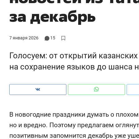
за декабрь
7 января 2026
15
Голосуем: от открытий казанских
на сохранение языков до шанса 
Рекомендуем
Рекомендуем
В новогодние праздники думать о плохом
150 камер до квартиры и Face
Опыт выжи
но и вредно. Поэтому предлагаем оглянут
ID вместо ключа: какой будет
природе, 
позитивным запомнится декабрь уже уше
безопасность в ЖК «Нова»
с ментальн