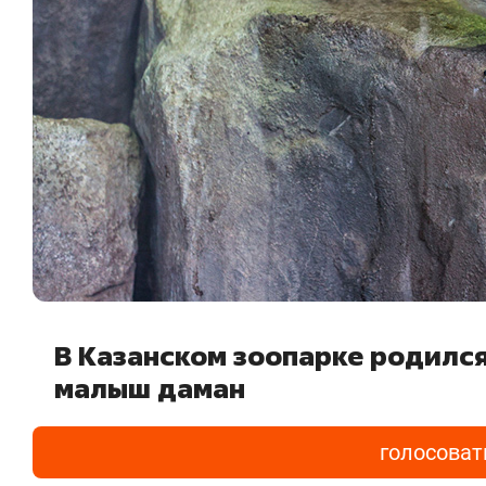
В Казанском зоопарке родилс
малыш даман
голосоват