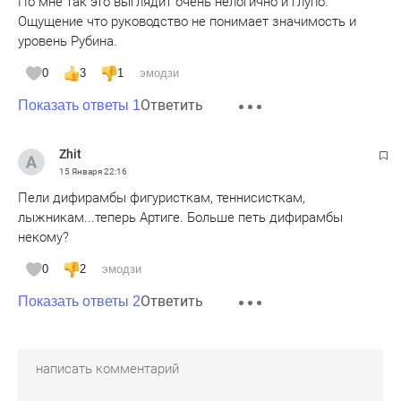
По мне так это выглядит очень нелогично и глупо.
Ощущение что руководство не понимает значимость и
уровень Рубина.
0
3
1
эмодзи
Ответить
Показать ответы 1
Zhit
15 Января
22:16
Пели дифирамбы фигуристкам, теннисисткам,
лыжникам...теперь Артиге. Больше петь дифирамбы
некому?
0
2
эмодзи
Ответить
Показать ответы 2