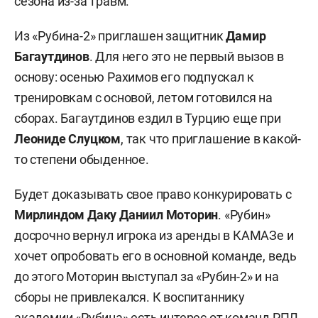
сезона из-за травм.
Из «Рубина-2» приглашен защитник
Дамир
Багаутдинов
. Для него это не первый вызов в
основу: осенью Рахимов его подпускал к
тренировкам с основой, летом готовился на
сборах. Багаутдинов ездил в Турцию еще при
Леониде Слуцком
, так что приглашение в какой-
то степени обыденное.
Будет доказывать свое право конкурировать с
Мирлиндом Даку Даниил Моторин
. «Рубин»
досрочно вернул игрока из аренды в КАМАЗе и
хочет опробовать его в основной команде, ведь
до этого Моторин выступал за «Рубин-2» и на
сборы не привлекался. К воспитаннику
академии «Рубина» есть интерес от команд РПЛ