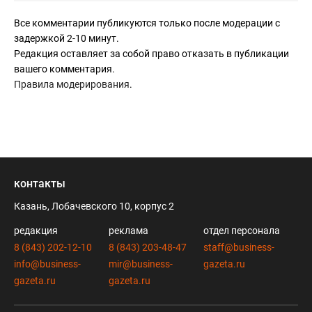
Все комментарии публикуются только после модерации с
задержкой 2-10 минут.
Редакция оставляет за собой право отказать в публикации
вашего комментария.
Правила модерирования
.
контакты
Казань, Лобачевского 10, корпус 2
редакция
реклама
отдел персонала
8 (843) 202-12-10
8 (843) 203-48-47
staff@business-
info@business-
mir@business-
gazeta.ru
gazeta.ru
gazeta.ru