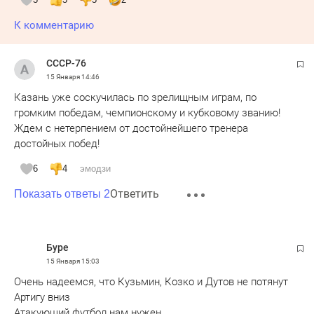
К комментарию
СССР-76
15 Января
14:46
Казань уже соскучилась по зрелищным играм, по
громким победам, чемпионскому и кубковому званию!
Ждем с нетерпением от достойнейшего тренера
достойных побед!
6
4
эмодзи
Ответить
Показать ответы 2
Буре
15 Января
15:03
Очень надеемся, что Кузьмин, Козко и Дутов не потянут
Артигу вниз
Атакующий футбол нам нужен