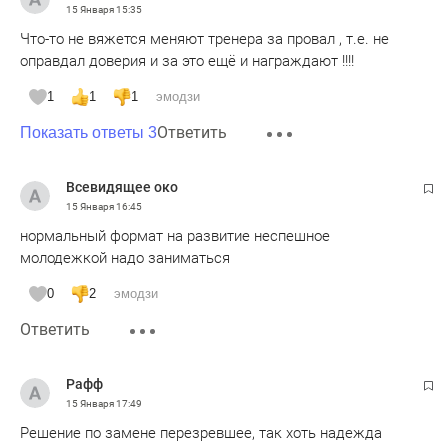
15 Января
15:35
Что-то не вяжется меняют тренера за провал , т.е. не
оправдал доверия и за это ещё и награждают !!!!
1
1
1
эмодзи
Ответить
Показать ответы 3
Всевидящее око
15 Января
16:45
нормальный формат на развитие неспешное
молодежкой надо заниматься
0
2
эмодзи
Ответить
Рафф
15 Января
17:49
Решение по замене перезревшее, так хоть надежда