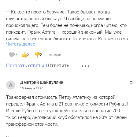
— Какое‑то просто безумие. Такое бывает, когда
случается полный блэкаут. Я вообще не понимаю
происходящего. Тем более не понимаю, когда читаю, кто
приходит. Франк Артига — хороший знакомый. Мы уже
видим, как пострадал бюджет Татарстана. Как можно за
Читать далее
такого тренера ещё и платить деньги? Правда это или нет,
но говорят, что уже заплатили 700 тысяч. Я вообще не
0
3
2
эмодзи
понимаю — за какие заслуги?
Ответить
Показать ответы 1
Меня поражает другое — какова была причина увольнения
Рахимова? Что он сделал не так? Может, были какие‑то
Дмитрий Шайдуллин
другие договорённости, что‑то пообещали руководству
15 Января
21:26
Татарстана. Здесь точно нефутбольная история. Если
Трансферная стоимость Петру Атлетику из которой
посмотреть на бюджет «Рубина» и его место в таблице,
перешел Франк Артига в 21 раз ниже стоимости Рубина..!!
это точно нельзя назвать провалом. Говорить, что с таким
И если Рубин за его уход действительно заплатил 700
составом «Рубин» должен был залетать в тройку, — ещё
тысяч евро, Ангольский клуб обогатился на 30% от своей
большее безумие. Это решение уже с первого взгляда
трансферной стоимости.
выглядит провальным, — сказал Корнеев в эфире
программы «Все на Матч!» на «Матч ТВ».