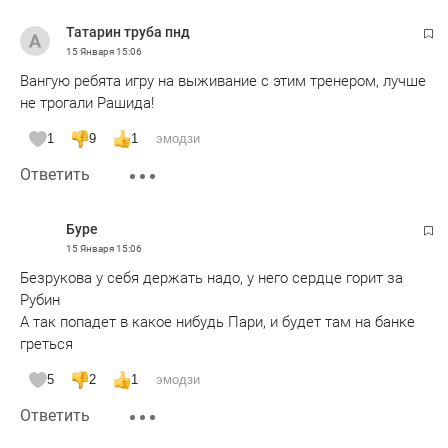
Татарин труба пнд
15 Января
15:06
Вангую ребята игру на выживание с этим тренером, лучше
не трогали Рашида!
1
9
1
эмодзи
Ответить
Буре
15 Января
15:06
Безрукова у себя держать надо, у него сердце горит за
Рубин
А так попадет в какое нибудь Пари, и будет там на банке
греться
5
2
1
эмодзи
Ответить