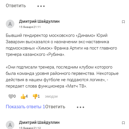
Ответить
Дмитрий Шайдуллин
15 Января
21:11
Бывший гендиректор московского «Динамо» Юрий
Заварзин высказался о назначении экс-наставника
подмосковных «Химок» Франка Артиги на пост главного
тренера казанского «Рубина».
«Они подписали тренера, последним клубом которого
была команда уровня районного первенства. Некоторые
действия в нашем футболе не поддаются логике», -
передает слова функционера «Матч ТВ».
0
4
1
эмодзи
Ответить
Показать ответы 1
Дмитрий Шайдуллин
15 Января
21:12