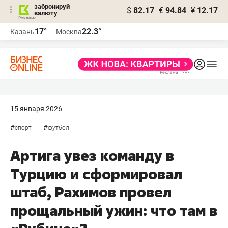
забронируй
$
82.17
€
94.84
¥
12.17
валюту
17°
22.3°
Казань
Москва
15 января 2026
#
#
спорт
футбол
Артига увез команду в
Турцию и сформировал
штаб, Рахимов провел
прощальный ужин: что там в