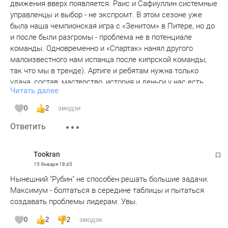
движения вверх появляется. Раис и Сафиуллин системные
управленцы и выбор - не экспромт. В этом сезоне уже
была наша чемпионская игра с «Зенитом» в Питере, но до
и после были разгромы - проблема не в потенциале
команды. Одновременно и «Спартак» нанял другого
малоизвестного нам испанца после кипрской команды,
так что мы в тренде). Артиге и ребятам нужна только
удача, состав, мастерство, история и деньги у нас есть.
Читать далее
Если вернут Макарова, Кузнецова, Моторина в состав -
они помогут. Кроме чемпионов из Питера и Краснодара,
0
2
эмодзи
остальные нам по зубам.
Ответить
Tookran
15 Января
18:45
Нынешний "Рубин" не способен решать большие задачи.
Максимум - болтаться в середине таблицы и пытаться
создавать проблемы лидерам. Увы.
0
2
2
эмодзи