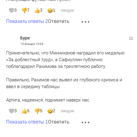
3
7
3
1
эмодзи
Ответить
Показать ответы 2
Буре
15 Января
15:05
Примечательно, что Минниханов наградил его медалью
«За доблестный труд», а Сафиуллин публично
поблагодарил Рахимова за трехлетнюю работу.
Правильно, Рахимов нас вывел из глубокого кризиса и
ввел в середину таблицы
Артига, надеемся, поднимет наверх нас
3
5
5
2
эмодзи
Ответить
Показать ответы 1