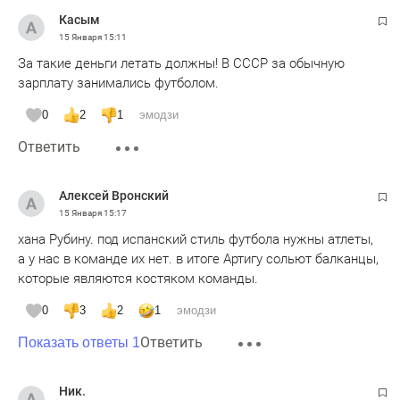
Касым
15 Января
15:11
За такие деньги летать должны! В СССР за обычную
зарплату занимались футболом.
0
2
1
эмодзи
Ответить
Алексей Вронский
15 Января
15:17
хана Рубину. под испанский стиль футбола нужны атлеты,
а у нас в команде их нет. в итоге Артигу сольют балканцы,
которые являются костяком команды.
0
3
2
1
эмодзи
Ответить
Показать ответы 1
Ник.