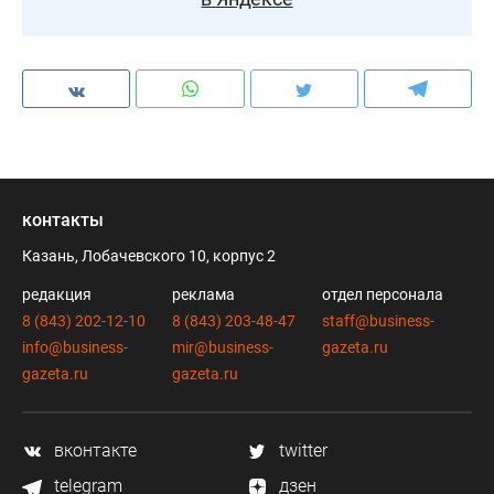
контакты
Казань, Лобачевского 10, корпус 2
редакция
реклама
отдел персонала
8 (843) 202-12-10
8 (843) 203-48-47
staff@business-
info@business-
mir@business-
gazeta.ru
gazeta.ru
gazeta.ru
вконтакте
twitter
telegram
дзен