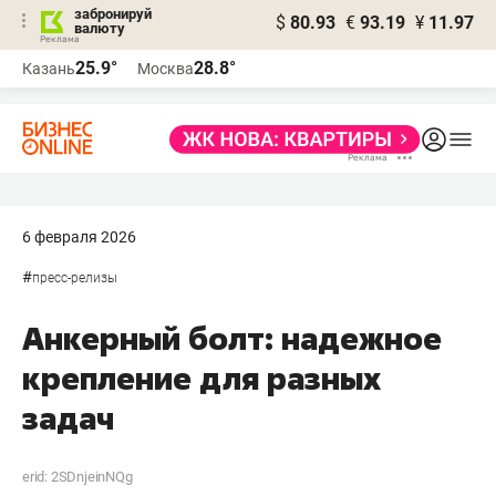
забронируй
$
80.93
€
93.19
¥
11.97
валюту
25.9°
28.8°
Казань
Москва
6 февраля 2026
#
пресс-релизы
Анкерный болт: надежное
крепление для разных
задач
erid: 2SDnjeinNQg