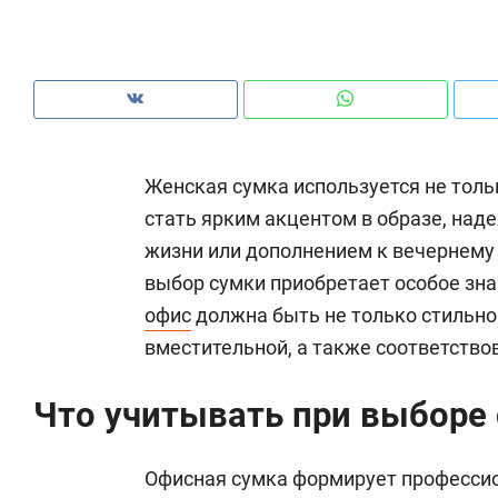
рынки, почему надо знать аксакалов и
о 
чем интересен Оман?
кл
Женская сумка используется не толь
стать ярким акцентом в образе, на
жизни или дополнением к вечернему н
выбор сумки приобретает особое зн
офис
должна быть не только стильно
вместительной, а также соответствов
Что учитывать при выборе
Рекомендуем
Рекомендуем
Как ГК «МИР ГРУПП» и ВТБ
150 камер 
создают оазис жилого
ID вместо 
Офисная сумка формирует професси
комфорта под Казанью
безопаснос