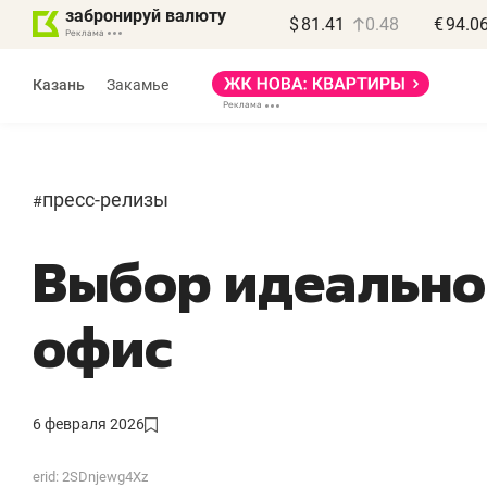
забронируй валюту
$
81.41
0.48
€
94.0
Казань
Закамье
пресс-релизы
#
Выбор идеально
Василь Мазитов
МАРТ
офис
«Не зная местных
«
правил, бизнес может
н
потерять минимум
ч
6 февраля 2026
полгода»
р
erid: 2SDnjewg4Xz
Как бизнесу выйти на зарубежные
Вл