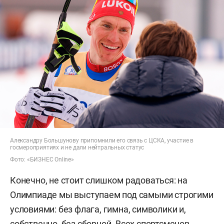
Александру Большунову припомнили его связь с ЦСКА, участие в
госмероприятиях и не дали нейтральных статус
Фото: «БИЗНЕС Online»
Конечно, не стоит слишком радоваться: на
Олимпиаде мы выступаем под самыми строгими
условиями: без флага, гимна, символики и,
собственно, без сборной. Всех спортсменов