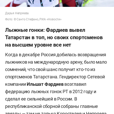
Дарья Непряева
Фото: © Санто Стефано, РИА «Новости»
Лыжные гонки: Фардиев вывел
Татарстан в топ, но своих спортсменов
на высшем уровне все нет
Когда в декабре Россия добилась возвращения
лыжников на международную арену, было мало
сомнений, что свой шанс получит кто-то из
спортсменов Татарстана. Гендиректор Сетевой
компании
Ильшат Фардиев
возглавил
федерацию лыжных гонок РТ в 2012 году и
сделал ее сильнейшей в России. В
республиканской сборной собраны главные
звезды — там не только Коростелев и Непряева,