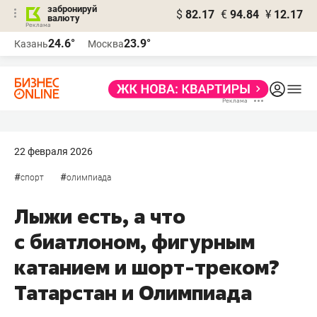
забронируй
$
82.17
€
94.84
¥
12.17
валюту
24.6°
23.9°
Казань
Москва
22 февраля 2026
#
#
спорт
олимпиада
Лыжи есть, а что
с биатлоном, фигурным
катанием и шорт-треком?
Татарстан и Олимпиада