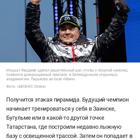
Ильшат Фардиев сделал решительный шаг, чтобы у сборной наконец
появился доморощенный чемпион: в Зеленодольске открылась
академия им. Ларькова на базе «Маяк»
Фото: «БИЗНЕС Online»
Получится этакая пирамида. Будущий чемпион
начинает тренироваться у себя в Заинске,
Бугульме или в какой-то другой точке
Татарстана, где построили недавно лыжную
базу с освещенной трассой. Затем он попадает в