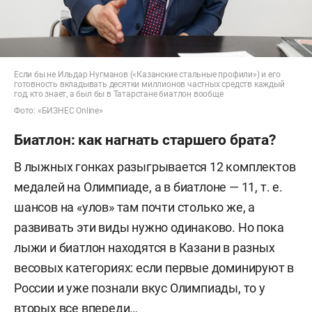
Если бы не Ильдар Нугманов («Казанские стальные профили») и его
готовность вкладывать десятки миллионов частных средств каждый
год, кто знает, а был бы в Татарстане биатлон вообще
Фото: «БИЗНЕС Online»
Биатлон: как нагнать старшего брата?
В лыжных гонках разыгрывается 12 комплектов
медалей на Олимпиаде, а в биатлоне — 11, т. е.
шансов на «улов» там почти столько же, а
развивать эти виды нужно одинаково. Но пока
лыжи и биатлон находятся в Казани в разных
весовых категориях: если первые доминируют в
России и уже познали вкус Олимпиады, то у
вторых все впереди…