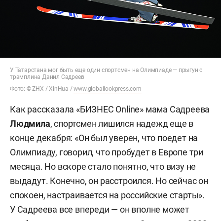
У Татарстана мог быть еще один спортсмен на Олимпиаде — прыгун с
трамплина Данил Садреев
Фото: © ZHX / XinHua /
www.globallookpress.com
Как рассказала «БИЗНЕС Online» мама Садреева
Людмила
, спортсмен лишился надежд еще в
конце декабря: «Он был уверен, что поедет на
Олимпиаду, говорил, что пробудет в Европе три
месяца. Но вскоре стало понятно, что визу не
выдадут. Конечно, он расстроился. Но сейчас он
спокоен, настраивается на российские старты».
У Садреева все впереди — он вполне может