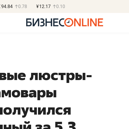
€
94.84
0.78
¥
12.17
0.10
вые люстры-
Василь М
МАРТ
самовары
«Не зная мест
правил, бизнес
 получился
потерять мини
полгода»
ный за 5,3
Как бизнесу выйти на з