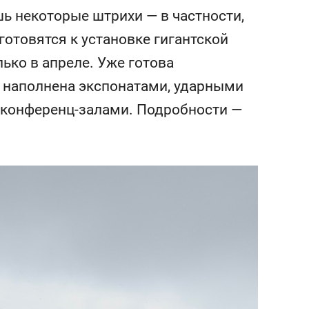
янием как основа
«Гонка Героев»
ь некоторые штрихи — в частности,
рупких команд
отовятся к установке гигантской
лько в апреле. Уже готова
х наполнена экспонатами, ударными
 конференц-залами. Подробности —