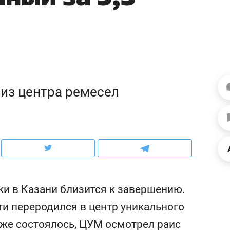
рынки, почему надо зна
чем интересен Оман?
 из центра ремесел
ндуем
Рекомендуем
ки в Казани близится к завершению.
выживания в дикой
Мексика, рок-концерт
и переродился в центр уникального
де, работа
и вагон с чак-чаком: ка
уже состоялось, ЦУМ осмотрел раис
тальным и физическим
в Менделеевске прошл