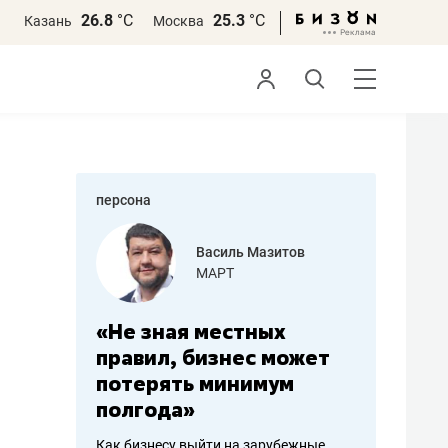
26.8
°С
25.3
°С
Казань
Москва
персона
азитов
Роман Ободец
«Готовые решения»
ных
«Мне лучше
«Мама г
 может
не заработать вообще,
помогае
мум
чем потерять
от болез
репутацию»
себя жи
арубежные
Владелец отделочной фирмы
Наследница б