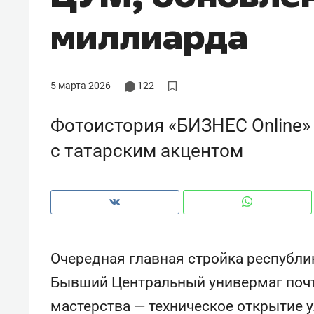
миллиарда
5 марта 2026
122
Фотоистория «БИЗНЕС Online»
с татарским акцентом
Рекомендуем
Рекоме
Очередная главная стройка республи
ВТБ
150 камер до квартиры и Face
Опыт 
Бывший Центральный универмаг почт
ID вместо ключа: какой будет
приро
мастерства — техническое открытие 
безопасность в ЖК «Нова»
с мен