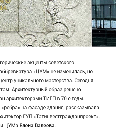
торические акценты советского
аббревиатура «ЦУМ» не изменилась, но
 центр уникального мастерства. Сегодня
стам. Архитектурный образ решено
ан архитекторами ТИГП в 70-е годы.
 «ребра» на фасаде здания, рассказывала
рхитектор ГУП «Татинвестгражданпроект»,
ции ЦУМа
Елена Валеева
.