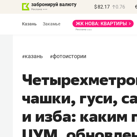
забронируй валюту
$
82.17
0.76
Казань
Закамье
казань
фотоистории
#
#
Четырехметро
чашки, гуси, 
и изба: каким
ЦУМ, обновлен