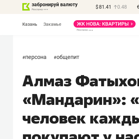
забронируй валюту
$
81.41
0.48
Казань
Закамье
персона
общепит
#
#
Алмаз Фатыхо
«Мандарин»: «
человек кажд
покупают у нас