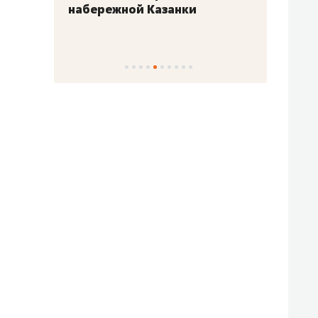
набережной Казанки
«Барк
«Рез