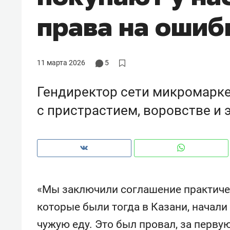
права на ошиб
11 марта 2026
5
Гендиректор сети микромарке
с пристрастием, воровстве и 
Рекомендуем
Рекоме
«Мы заключили соглашение практиче
и Face
Опыт выживания в дикой
Мекси
которые были тогда в Казани, начал
 будет
природе, работа
и ваго
чужую еду. Это был провал, за перву
ва»
с ментальным и физическим
в Мен