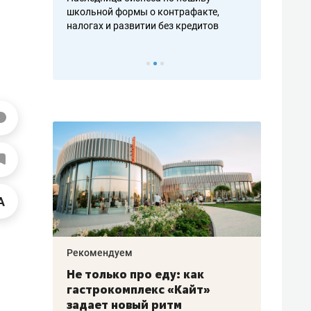
н, дотошных
школьной формы о контрафакте,
рынки, почем
осах мастеров
налогах и развитии без кредитов
чем интересе
Рекомендуем
Рекоме
аждые
Не только про еду: как
Элитн
канал»
гастрокомплекс «Кайт»
и бре
рии
задает новый ритм
гаран