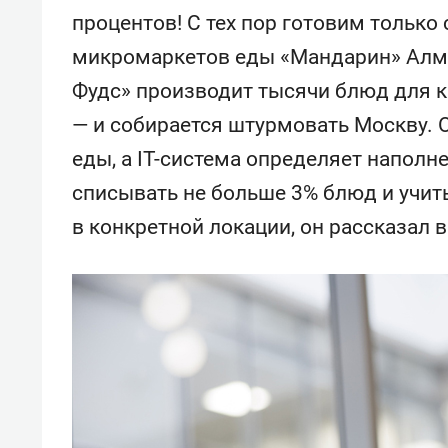
состоянием как основа
«Гонк
процентов! С тех пор готовим только 
антихрупких команд
микромаркетов еды «Мандарин» Алм
Фудс» производит тысячи блюд для к
— и собирается штурмовать Москву. О
еды, а IT-система определяет наполн
списывать не больше 3% блюд и учит
в конкретной локации, он рассказал 