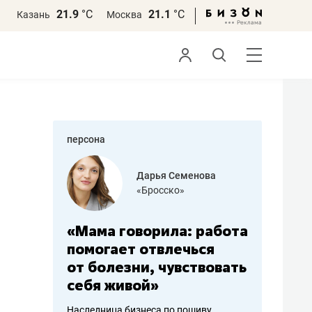
21.9
°С
21.1
°С
Казань
Москва
персона
бодец
Дарья Семенова
 решения»
«Бросско»
«Мама говорила: работа
«Не зна
вообще,
помогает отвлечься
правил,
от болезни, чувствовать
потерят
себя живой»
полгода
ирмы
Наследница бизнеса по пошиву
Как бизнесу 