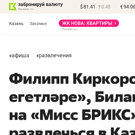
забронируй валюту
$
81.41
0.48
€
94.0
Казань
Закамье
афиша
развлечения
#
#
Филипп Киркоро
егетләре», Била
«
п
на «Мисс БРИКС»
п
п
развлечься в Ка
Ка