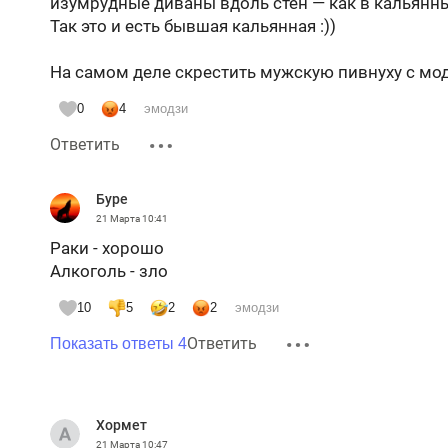
изумрудные диваны вдоль стен — как в кальянн
Так это и есть бывшая кальянная :))
На самом деле скрестить мужскую пивнуху с мод
0
4
эмодзи
Ответить
Буре
21 Марта
10:41
Раки - хорошо
Алкоголь - зло
10
5
2
2
эмодзи
Ответить
Показать ответы 4
Хормет
21 Марта
10:47