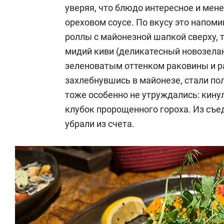
уверяя, что блюдо интересное и мен
ореховом соусе. По вкусу это напо
роллы с майонезной шапкой сверху, т
мидий киви (деликатесный новозелан
зеленоватым оттенком раковины и р
захлебнувшись в майонезе, стали п
тоже особенно не утруждались: кину
клубок пророщенного гороха. Из съед
убрали из счета.