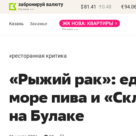
забронируй валюту
$
81.41
0.48
€
94.0
Казань
Закамье
ресторанная критика
#
«Рыжий рак»: ед
море пива и «Ск
на Булаке