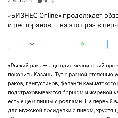
21 марта 2026
25
«БИЗНЕС Online» продолжает обз
и ресторанов — на этот раз в пер
«Рыжий рак» — еще один челнинский про
покорить Казань. Тут с разной степенью 
раков, лангустинов, фаланги камчатского 
подстраховываются борщом и жареной ка
Рекомендуем
Рекомендуем
есть еще и пиццы с роллами. На первый в
150 камер до квартиры и Face
Опыт выжи
ID вместо ключа: какой будет
природе, 
для мужской посиделки с пивом, хрустящ
безопасность в ЖК «Нова»
с ментальн