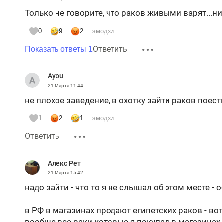
Только не говорите, что раков живыми варят...ни
0
9
2
эмодзи
Ответить
Показать ответы 1
Ayou
21 Марта
11:44
не плохое заведение, в охотку зайти раков поест
1
2
1
эмодзи
Ответить
Алекс Рет
21 Марта
15:42
надо зайти - что то я не слышал об этом месте - 
в РФ в магазинах продают египетских раков - вот
вообще все раки которые я покупал в магазинах