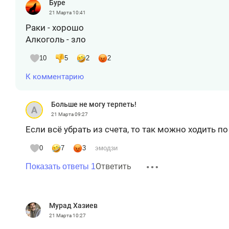
Буре
21 Марта
10:41
Раки - хорошо
Алкоголь - зло
10
5
2
2
К комментарию
Больше не могу терпеть!
21 Марта
09:27
Если всё убрать из счета, то так можно ходить п
0
7
3
эмодзи
Ответить
Показать ответы 1
Мурад Хазиев
21 Марта
10:27