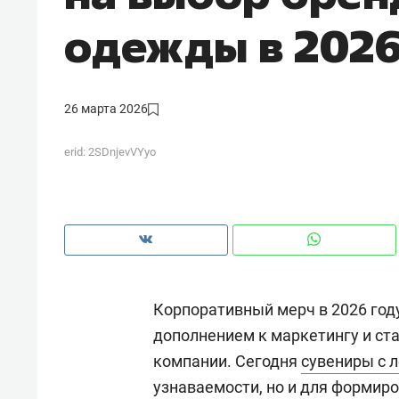
рынки, почему надо знать аксакал
одежды в 2026
чем интересен Оман?
26 марта 2026
erid: 2SDnjevVYyo
Корпоративный мерч в 2026 го
Рекомендуем
Рекоме
дополнением к маркетингу и ст
Как ГК «МИР ГРУПП» и ВТБ
150 ка
компании. Сегодня
сувениры с 
создают оазис жилого
ID вме
узнаваемости, но и для формиро
комфорта под Казанью
безоп