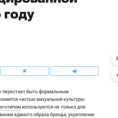
ов и
о трехкратном росте цен, дотошных
школьной формы о конт
 году
клиентах и чудных запросах мастеров
налогах и развитии без 
ду перестает быть формальным
ндуем
Рекомендуем
ановится частью визуальной культуры
мер до квартиры и Face
Опыт выживания в дик
логотипом
используются не только для
сто ключа: какой будет
природе, работа
вания единого образа бренда, укрепления
асность в ЖК «Нова»
с ментальным и физич