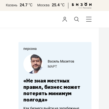
24.7
°С
25.4
°С
Казань
Москва
персона
еменова
Василь Мазитов
»
МАРТ
а: работа
«Не зная местных
«Мне лу
ечься
правил, бизнес может
не зара
вствовать
потерять минимум
чем пот
полгода»
репутац
пошиву
Как бизнесу выйти на зарубежные
Владелец от