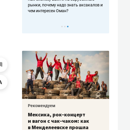
рафакте,
рынки, почему надо знать аксакалов и
о трехкратно
кредитов
чем интересен Оман?
клиентах и ч
Рекомендуем
Рекоме
ой
Мексика, рок-концерт
«Прор
и вагон с чак-чаком: как
30 ме
еским
в Менделеевске прошла
лечит