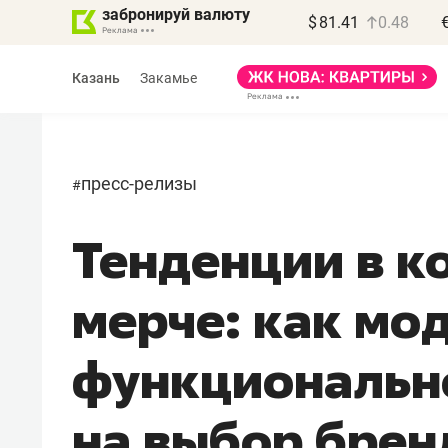
забронируй валюту
$
81.41
0.48
Казань
Закамье
пресс-релизы
#
Тенденции в к
Василь Мазитов
МАРТ
мерче: как мод
«Не зная местных
правил, бизнес может
функциональн
потерять минимум
полгода»
на выбор бре
Как бизнесу выйти на зарубежные