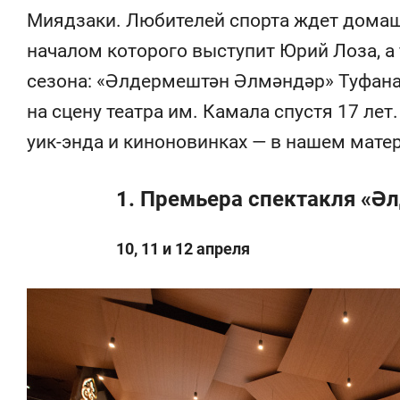
Миядзаки. Любителей спорта ждет домаш
началом которого выступит Юрий Лоза, а
сезона: «Әлдермештән Әлмәндәр» Туфан
на сцену театра им. Камала спустя 17 ле
уик-энда и киноновинках — в нашем мате
1. Премьера спектакля «
10, 11 и 12 апреля