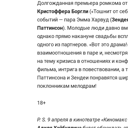
Долгожданная премьера ромкома от 
Кристоффера Боргли
(«Тошнит от себ
событий — пара Эмма Харвуд (
Зенде
Паттинсон
). Молодые люди давно вм
однако прямо накануне свадьбы всп
одного из партнеров. «Вот это драма
взаимоотношения в паре и, несмотря
на тему кризиса в отношениях и кон
фильма, интрига в повествовании, а
Паттинсона и Зендеи понравятся шир
поклонникам мелодрам!
18+
P. S. 9 апреля в кинотеатре «Киномак
Адиля Хайбуллина
будет обсуждать э