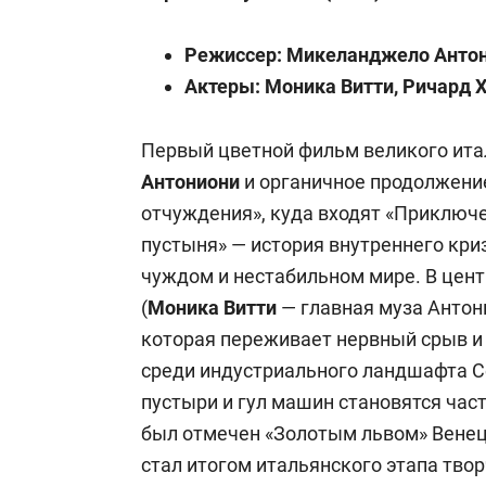
Режиссер: Микеланджело Анто
Актеры: Моника Витти, Ричард Х
Первый цветной фильм великого ита
Антониони
и органичное продолжение
отчуждения», куда входят «Приключе
пустыня» — история внутреннего кри
чуждом и нестабильном мире. В це
(
Моника Витти
— главная муза Антони
которая переживает нервный срыв и
среди индустриального ландшафта Се
пустыри и гул машин становятся час
был отмечен «Золотым львом» Венец
стал итогом итальянского этапа тво