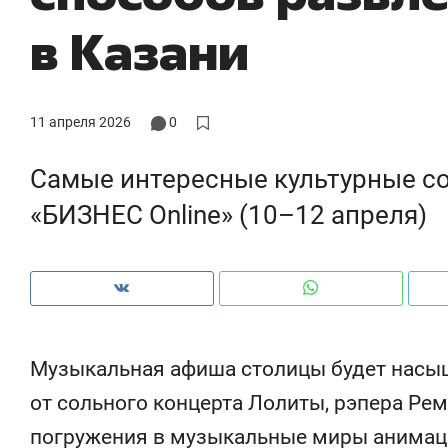
рынки, почему надо знать аксакалов и
о 
в Казани
чем интересен Оман?
кл
11 апреля 2026
0
Самые интересные культурные со
«БИЗНЕС Online» (10–12 апреля)
Рекомендуем
Рекомендуем
Музыкальная афиша столицы будет насыщ
Как ГК «МИР ГРУПП» и ВТБ
150 камер 
от сольного концерта Лолиты, рэпера Ре
создают оазис жилого
ID вместо 
погружения в музыкальные миры анимац
комфорта под Казанью
безопаснос