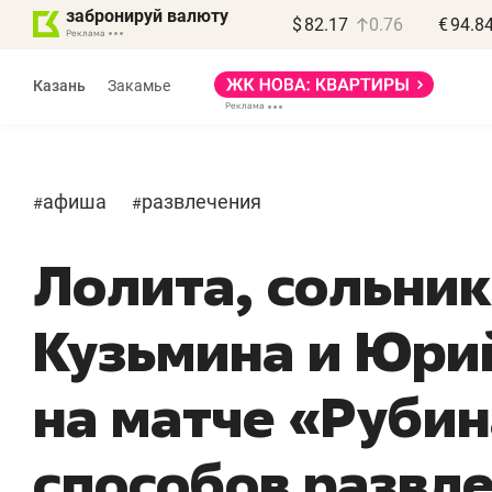
забронируй валюту
$
82.17
0.76
€
94.8
Казань
Закамье
афиша
развлечения
#
#
Лолита, сольни
Василь Мазитов
МАРТ
Кузьмина и Юри
«Не зная местных
«
правил, бизнес может
н
на матче «Рубин
потерять минимум
ч
полгода»
р
способов развл
Как бизнесу выйти на зарубежные
Вл