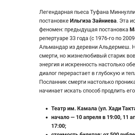
Легендарная пьеса Туфана Миннулли
постановке
Ильгиза Зайниева
. Эта 
феномен: предыдущая постановка
Ма
репертуаре 33 года (с 1976-го по 200
Альмандар из деревни Альдермеш. Н
смерти, но жизнелюбивый старик вов
энергия и искренность настолько обе
диалог перерастает в глубокую и те
Посланник смерти настолько проник
начинает искать способ продлить его
Театр им. Камала (ул. Хади Такт
начало — 10 апреля в 19:00, 11 ап
17:00;
стоимость билетов: от 500 рубле