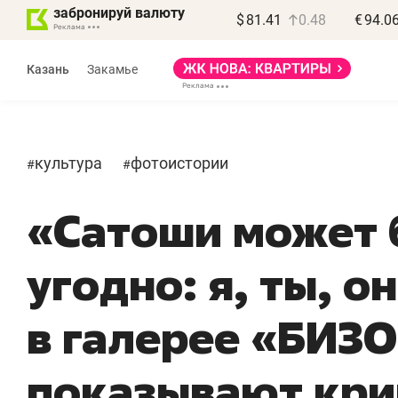
забронируй валюту
$
81.41
0.48
€
94.0
Казань
Закамье
культура
фотоистории
#
#
«Сатоши может 
угодно: я, ты, о
в галерее «БИЗ
показывают кри