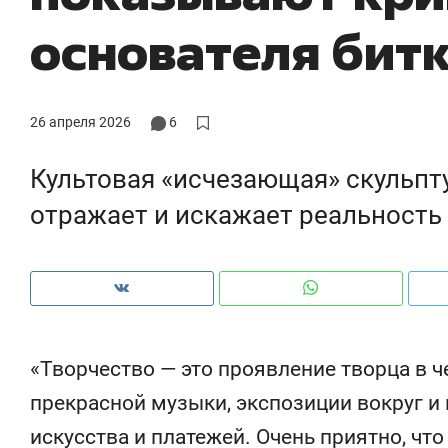
основателя бит
26 апреля 2026
6
Культовая «исчезающая» скульпт
отражает и искажает реальност
Рекомендуем
Рекомендуем
«Творчество — это проявление творца в ч
150 камер до квартиры и Face
Опыт выжи
прекрасной музыки, экспозиции вокруг и
ID вместо ключа: какой будет
природе, 
искусства и платежей. Очень приятно, что
безопасность в ЖК «Нова»
с ментальн