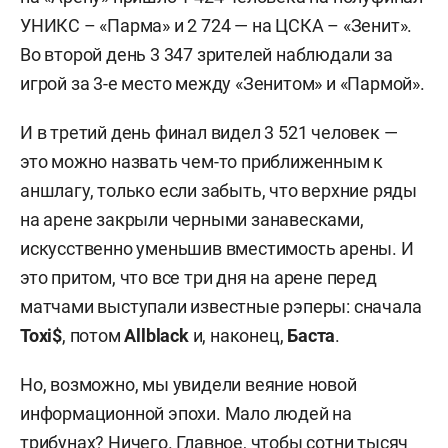
УНИКС – «Парма» и 2 724 — на ЦСКА – «Зенит».
Во второй день 3 347 зрителей наблюдали за
игрой за 3-е место между «Зенитом» и «Пармой».
И в третий день финал видел 3 521 человек —
это можно назвать чем-то приближенным к
аншлагу, только если забыть, что верхние ряды
на арене закрыли черными занавесками,
искусственно уменьшив вместимость арены. И
это притом, что все три дня на арене перед
матчами выступали известные рэперы: сначала
Toxi$
, потом
Allblack
и, наконец,
Баста
.
Но, возможно, мы увидели веяние новой
информационной эпохи. Мало людей на
трибунах? Ничего. Главное, чтобы сотни тысяч