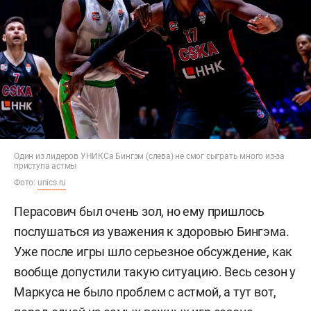
Один из лидеров УНИКСа Бингэм (слева) не смог сыграть много из-за
приступа астмы
Фото:
unics.ru
Перасович был очень зол, но ему пришлось
послушаться из уважения к здоровью Бингэма.
Уже после игры шло серьезное обсуждение, как
вообще допустили такую ситуацию. Весь сезон у
Маркуса не было проблем с астмой, а тут вот,