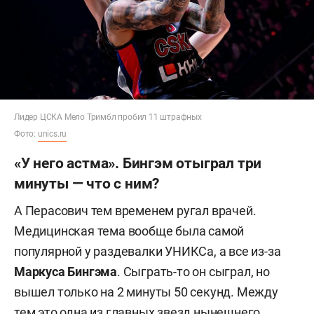
Лидер ЦСКА Мело Тримбл пробил 11 штрафных
Фото:
unics.ru
«У него астма». Бингэм отыграл три
минуты — что с ним?
А Перасович тем временем ругал врачей.
Медицинская тема вообще была самой
популярной у раздевалки УНИКСа, а все из-за
Маркуса Бингэма
. Сыграть-то он сыграл, но
вышел только на 2 минуты 50 секунд. Между
тем это одна из главных звезд нынешнего