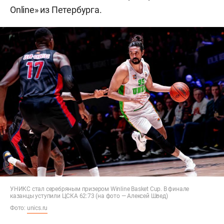
Online» из Петербурга.
УНИКС стал серебряным призером Winline Basket Cup. В финале
казанцы уступили ЦСКА 62:73 (на фото — Алексей Швед)
Фото:
unics.ru