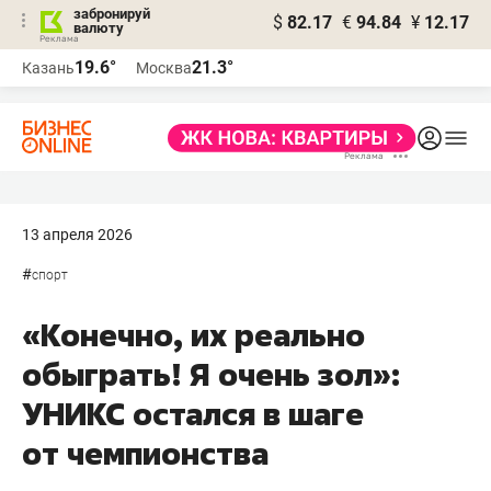
забронируй
$
82.17
€
94.84
¥
12.17
валюту
19.6°
21.3°
Казань
Москва
13 апреля 2026
#
спорт
«Конечно, их реально
обыграть! Я очень зол»:
УНИКС остался в шаге
от чемпионства