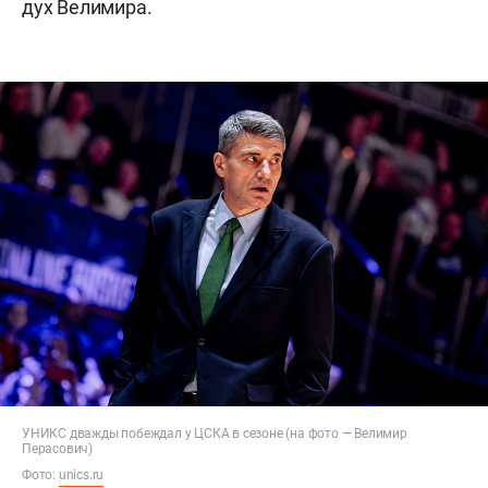
дух Велимира.
УНИКС дважды побеждал у ЦСКА в сезоне (на фото — Велимир
Перасович)
Фото:
unics.ru