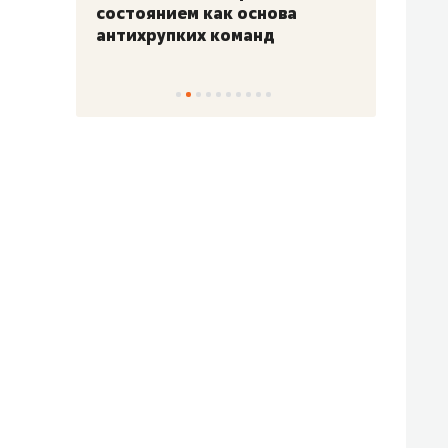
«Гонка Героев»
Казан