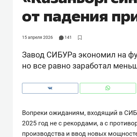
рынки, почему надо знать аксакал
от падения пр
чем интересен Оман?
15 апреля 2026
141
Завод СИБУРа экономил на фу
но все равно заработал мень
Рекомендуем
Рекоме
Вопреки ожиданиям, входящий в СИБ
Как ГК «МИР ГРУПП» и ВТБ
150 ка
2025 год не с рекордами, а с против
создают оазис жилого
ID вме
производства и ввод новых мощносте
комфорта под Казанью
безоп