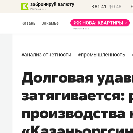
забронируй валюту
$
81.41
0.48
Казань
Закамье
анализ отчетности
промышленность
#
#
Долговая удав
Василь Мазитов
МАРТ
затягивается:
«Не зная местных
правил, бизнес может
производства 
потерять минимум
полгода»
«Казаньоргсин
Как бизнесу выйти на зарубежные