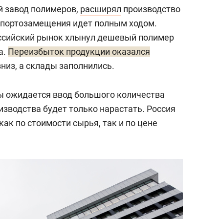
 завод полимеров,
расширял
производство
мпортозамещения идет полным ходом.
российский рынок хлынул дешевый полимер
а.
Переизбыток продукции оказался
вниз, а склады заполнились.
ы ожидается ввод большого количества
изводства будет только нарастать. Россия
ак по стоимости сырья, так и по цене