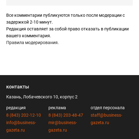
идентификатору
Все комментарии публикуются только после модерации с
Классический Zero Trust проверяет «кто ты».
задержкой 2-10 минут.
Но при ИИ-атаках этого недостаточно.
Редакция оставляет за собой право отказать в публикации
вашего комментария.
Добавляется второй уровень:
Правила модерирования
.
> «ведёшь ли ты себя как допустимый элемент системы?»
Каждое действие (запрос, транзакция, доступ)
сравнивается:
– с эталонными политиками,
– с нормальным профилем поведения.
контакты
3. Непрерывный цикл ресинхронизации (control loop)
Казань, Лобачевского 10, корпус 2
Не просто мониторинг, а замкнутый контур:
– измерение текущего состояния
редакция
реклама
отдел персонала
– сравнение с эталоном
8 (843) 202-12-10
8 (843) 203-48-47
staff@business-
– автоматическая коррекция
info@business-
mir@business-
gazeta.ru
– фиксация результата
gazeta.ru
gazeta.ru