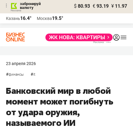
забронируй
$
80.93
€
93.19
¥
11.97
валюту
16.4°
19.5°
Казань
Москва
23 апреля 2026
#
#
финансы
it
Банковский мир в любой
момент может погибнуть
от удара оружия,
называемого ИИ