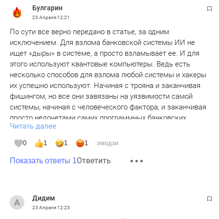
Булгарин
23 Апреля
12:21
По сути все верно передано в статье, за одним
исключением. Для взлома банковской системы ИИ не
ищет «дыры» в системе, а просто взламывает ее. И для
этого используют квантовые компьютеры. Ведь есть
несколько способов для взлома любой системы и хакеры
их успешно используют. Начиная с трояна и заканчивая
фишингом, но все они завязаны на уязвимости самой
системы, начиная с человеческого фактора, и заканчивая
просто недочетами самих программных банковских
Читать далее
продуктов. Но теперь ситуация поменялась. Квантовые
компьютеры совместно с ИИ взламывают сами коды и от
0
1
1
1
эмодзи
них нет защиты. Об этом много писали и предупреждали.
Ответить
И вот это начало сбываться. Квантовые компьютеры
Показать ответы 1
могут взломать самые крутые коды, основанные на 32-
значных, а в перспективе и 64-значные, да и 128-значные
коды. Проще, если вы пишите пароль, шифруя его
Дидим
последовательностью из 4 знаков, то перебирая,
23 Апреля
12:23
например, только их из десятичных цифр, то таких