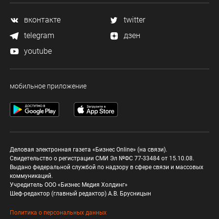
Если поведение выходит за пределы:
– доступ ограничивается,
вконтакте
twitter
– система переводится в safe mode,
– инициируется эскалация.
telegram
дзен
youtube
4. Активная проверка на ошибки (adversarial validation)
Дополнительно вводится второй агент (или процесс),
задача которого:
мобильное приложение
> доказать, что текущее решение или поведение системы
— ошибочно или рискованно
Он ищет:
– пропущенные угрозы
– нетипичные сценарии
Деловая электронная газета «Бизнес Online» (на связи).
«пограничные» кейсы
Свидетельство о регистрации СМИ Эл №ФС 77-33484 от 15.10.08.
Выдано федеральной службой по надзору в сфере связи и массовых
Это особенно важно против ИИ-атак, которые формально
коммуникаций.
выглядят корректно.
Учредитель ООО «Бизнес Медия Холдинг»
Шеф-редактор (главный редактор) А.В. Брусницын
5. Криптографический аудит (неизменяемый журнал)
Политика о персональных данных
Каждое решение системы фиксируется: