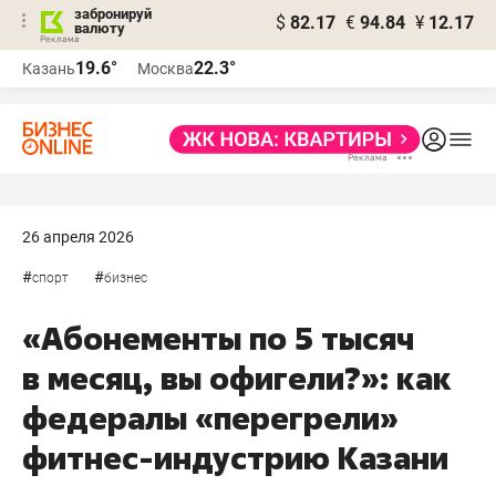
забронируй
$
82.17
€
94.84
¥
12.17
валюту
19.6°
22.3°
Казань
Москва
26 апреля 2026
#
#
спорт
бизнес
«Абонементы по 5 тысяч
в месяц, вы офигели?»: как
федералы «перегрели»
фитнес-индустрию Казани