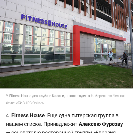
У Fitness House два клуба в Казани, а также один в Набережных Челнах
Фото: «БИЗНЕС Online»
4.
Fitness House
. Еще одна питерская группа в
нашем списке. Принадлежит
Алексею Фурсову
— основателю ресторанной группы «Евразия