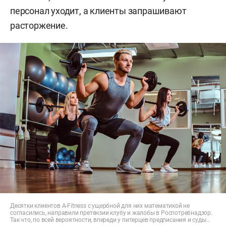
персонал уходит, а клиенты запрашивают
расторжение.
Десятки клиентов A-Fitness c ущербной для них математикой не
согласились, направили претензии клубу и жалобы в Роспотребнадзор.
Так что, по всей вероятности, впереди у питерцев предписания и суды…