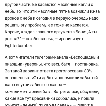
другой части. Ее касаются масляные капли с
неба. То, что эти масляные пятна возникли из-за
дронов с неба и сегодня в первую очередь надо
решать эту проблему, ее тоже не касается.
Короче, я ждал главного аргумента Бони: „А ты
рожал?“ — но обошлось», — иронизирует
Fighterbomber.
А вот читатели телеграм-канала «Беспощадный
пиарщик» уверены, что весь батл — постановка.
За такой вариант ответа проголосовали 83%
опрошенных. «Эти дебаты напомнили забытый
жанр внутри забытого жанра —
комплиментарный батл. Встретились, обсудили,
какие все тут красавчики собрались, и пошли
(считать деньги) по своим делам», — пишут в