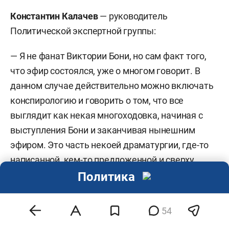
Константин Калачев
— руководитель
Политической экспертной группы:
— Я не фанат Виктории Бони, но сам факт того,
что эфир состоялся, уже о многом говорит. В
данном случае действительно можно включать
конспирологию и говорить о том, что все
выглядит как некая многоходовка, начиная с
выступления Бони и заканчивая нынешним
эфиром. Это часть некоей драматургии, где-то
написанной, кем-то предложенной и сверху
одобренной. А реализована она для того, чтобы
Политика
выпустить пар и ослабить накопившиеся
возражения по поводу блокировок, запретов и
54
так далее. Виктория Боня встретилась с