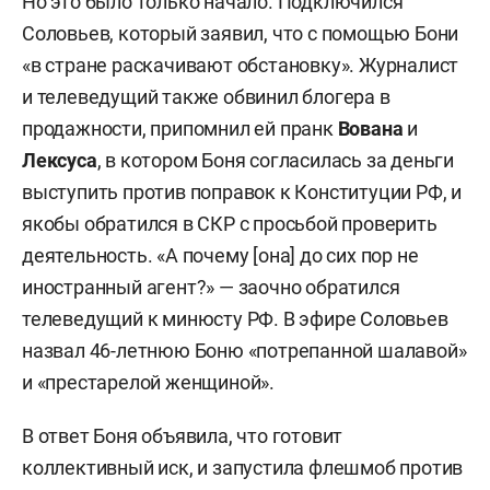
Но это было только начало. Подключился
Соловьев, который заявил, что с помощью Бони
«в стране раскачивают обстановку». Журналист
и телеведущий также обвинил блогера в
продажности, припомнил ей пранк
Вована
и
Лексуса
, в котором Боня согласилась за деньги
выступить против поправок к Конституции РФ, и
якобы обратился в СКР с просьбой проверить
деятельность. «А почему [она] до сих пор не
иностранный агент?» — заочно обратился
телеведущий к минюсту РФ. В эфире Соловьев
назвал 46-летнюю Боню «потрепанной шалавой»
и «престарелой женщиной».
В ответ Боня объявила, что готовит
коллективный иск, и запустила флешмоб против