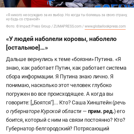
«Я никого не осуждаю за их выбор. Но когда ты болеешь за свою страну,
ну будь со страной!»
Фото: © Impact Press Group / ZUMAPRESS.com /
www.globallookpress.com
«У людей наболели коровы, наболело
[остальное]…»
Дальше вернулись к теме «боязни» Путина. «Я
знаю, как работает Путин, как работает система
сбора информации. Я Путина знаю лично. Я
понимаю, насколько этот человек глубоко
погружен во все происходящее. А когда вы
говорите: [„Боятся"]... Кто? Саша Хинштейн (
речь
о губернаторе Курской области
—
прим. ред.
) его
боится, который с ним на связи постоянно? Кто?
Губернатор белгородский? Потрясающий