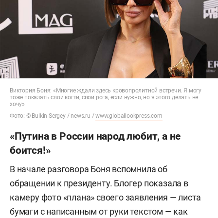
Виктория Боня: «Многие ждали здесь кровопролитной встречи. Я могу
тоже показать свои когти, свои рога, если нужно, но я этого делать не
хочу»
Фото: © Bulkin Sergey / news.ru /
www.globallookpress.com
«Путина в России народ любит, а не
боится!»
В начале разговора Боня вспомнила об
обращении к президенту. Блогер показала в
камеру фото «плана» своего заявления — листа
бумаги с написанным от руки текстом — как