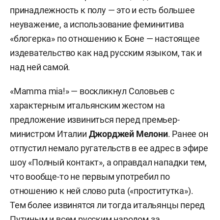
принадлежность к полу — это и есть большее
неуважение, а использование феминитива
«блогерка» по отношению к Боне — настоящее
издевательство как над русским языком, так и
над ней самой.
«Mamma mia!» — воскликнул Соловьев с
характерным итальянским жестом на
предложение извиниться перед премьер-
министром Италии
Джорджей Мелони
. Ранее он
отпустил немало ругательств в ее адрес в эфире
шоу «Полный контакт», а оправдал нападки тем,
что вообще-то не первым употребил по
отношению к ней слово puta («проститутка»).
Тем более извинятся ли тогда итальянцы перед
Путиным и всем русским народом за