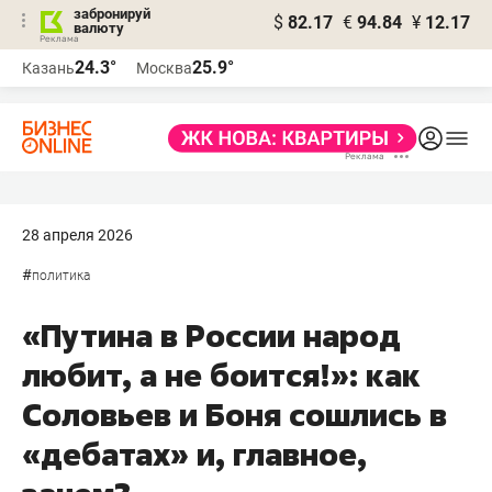
забронируй
$
82.17
€
94.84
¥
12.17
валюту
24.3°
25.9°
Казань
Москва
28 апреля 2026
#
политика
«Путина в России народ
любит, а не боится!»: как
Соловьев и Боня сошлись в
«дебатах» и, главное,