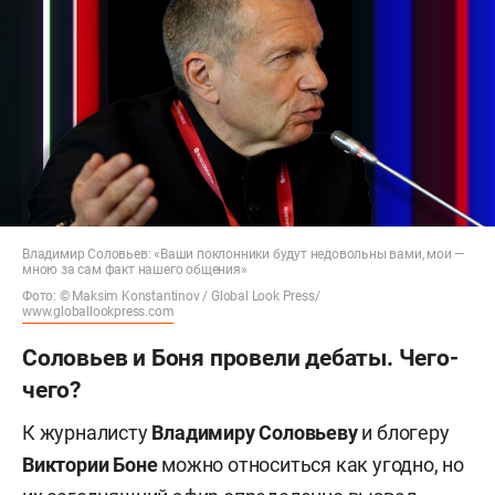
Владимир Соловьев: «Ваши поклонники будут недовольны вами, мои —
мною за сам факт нашего общения»
Фото: © Maksim Konstantinov / Global Look Press/
www.globallookpress.com
Соловьев и Боня провели дебаты. Чего-
чего?
К журналисту
Владимиру Соловьеву
и блогеру
Виктории Боне
можно относиться как угодно, но