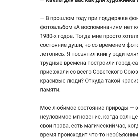
Душанбе) Таджикской ССР. В 1971-м
художественное училище им. Алимова
— В прошлом году при поддержке ф
художественный факультет ВГИКа.
фотоальбом «А воспоминаниям нет к
1980-х годов. Тогда мне просто хот
С 1982 года — член союза художников
состояние души, но со временем фо
художников РФ.
летопись. Я посвятил книгу родителя
трудные времена построили город-са
В 1990-х Акилов покинул Таджикиста
приезжали со всего Советского Союза
родину, где черпает вдохновение для
красивые люди? Откуда такой красив
Третьяковской галерее, Государстве
памяти.
Востока, Картинной галерее Калмыки
Национальном музее им. Бехзода, а 
Мое любимое состояние природы — эт
Таджикистане, России, США, Швеции,
неуловимое мгновение, когда солнце 
Великобритании. Персональные выст
свои права, есть магический час, ко
Таджикистане, Великобритании и Фр
время происходит что-то необъясним