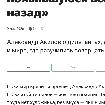
с ЖК «Иволга» в Зеленодольске
школьно
назад»
налогах 
9 мая 2026
34
Александр Акилов о дилетантах,
и мире, где разучились созерцать
Рекомендуем
Рекомендуем
Пока мир кричит и продает, Александр Ак
«В банкротствах сегодня
Опыт выжива
Но за этой тишиной — жесткая позиция: б
ищут не активы, а людей,
природе, ра
труда нет художника, без вкуса — лишь и
которые ими управляли. Они
с ментальны