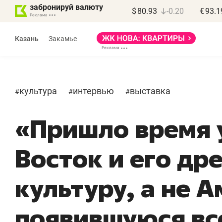
забронируй валюту
$
80.93
-0.20
€
93.1
Казань
Закамье
культура
интервью
выставка
#
#
#
«Пришло время 
Марат Арсланов
«КирпичХолдинг»
Восток и его д
«Главная задача
«Мам
девелопера – найти
помо
культуру, а не 
правильный продукт»
от бо
себя
появившуюся вс
Девелопер из топ-10* застройщиков
Башкортостана входит в Татарстан
Наследн