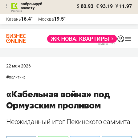
забронируй
$
80.93
€
93.19
¥
11.97
валюту
16.4°
19.5°
Казань
Москва
22 мая 2026
#
политика
«Кабельная война» под
Ормузским проливом
Неожиданный итог Пекинского саммита