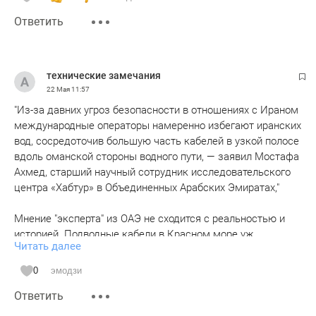
Ответить
технические замечания
22 Мая
11:57
"Из-за давних угроз безопасности в отношениях с Ираном
международные операторы намеренно избегают иранских
вод, сосредоточив большую часть кабелей в узкой полосе
вдоль оманской стороны водного пути, — заявил Мостафа
Ахмед, старший научный сотрудник исследовательского
центра «Хабтур» в Объединенных Арабских Эмиратах,"
Мнение "эксперта" из ОАЭ не сходится с реальностью и
историей. Подводные кабели в Красном море уж
Читать далее
повреждались потопленными хуситами судами (для чего
подводные лодки не потребовались, просто поврежденное
0
эмодзи
и тонущее судно волокло по дну якорь, а потом похоже и
Ответить
само легло на кабель), а уж глубинные бомбы и торпеды
взрывающиеся в "нужных местах" обеспечат это еще