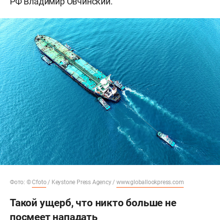
РФ Владимир Овчинский.
Фото: ©
Cfoto
/ Keystone Press Agency /
www.globallookpress.com
Такой ущерб, что никто больше не
посмеет нападать