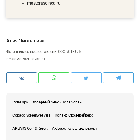
masterasolnca.ru
Алия Зиганшина
Фото и видео предоставлены ООО «СТЕЛЛ»
Реклама. stell-kazan.ru
Polar spa — товарный знак «Полар спа»
Copaco Screenweavers — Копако Скринвейверс
AKBARS Golf & Resort — Ак Барс гольф энд резорт