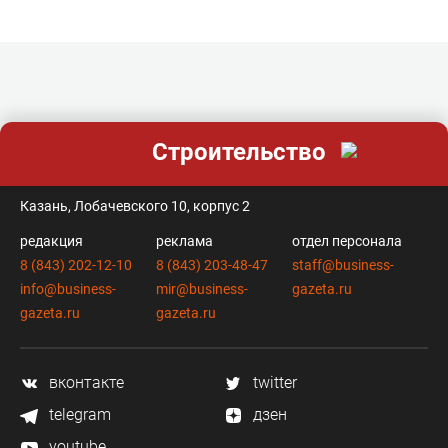
Строительство
контакты
Казань, Лобачевского 10, корпус 2
редакция
реклама
отдел персонала
8 (843) 202-12-10
8 (843) 203-48-47
staff@business-
info@business-
mir@business-
gazeta.ru
gazeta.ru
gazeta.ru
вконтакте
twitter
telegram
дзен
youtube