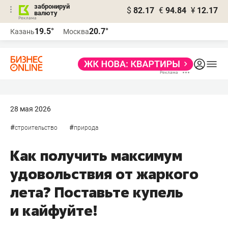
забронируй
$
82.17
€
94.84
¥
12.17
валюту
19.5°
20.7°
Казань
Москва
28 мая 2026
#
#
строительство
природа
Как получить максимум
удовольствия от жаркого
лета? Поставьте купель
и кайфуйте!