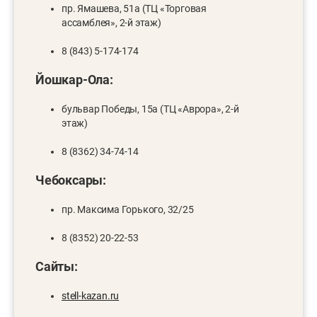
пр. Ямашева, 51а (ТЦ «Торговая
ассамблея», 2-й этаж)
8 (843) 5-174-174
Йошкар-Ола:
бульвар Победы, 15а (ТЦ «Аврора», 2-й
этаж)
8 (8362) 34-74-14
Чебоксары:
пр. Максима Горького, 32/25
8 (8352) 20-22-53
Са
йты:
stell-kazan.ru