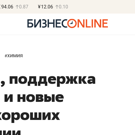
€
94.06
0.87
¥
12.06
0.10
химия
#
а, поддержка
 и новые
хороших
мии