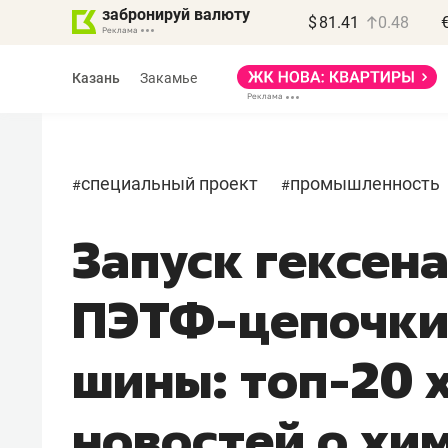
забронируй валюту
$
81.41
0.48
Казань
Закамье
специальный проект
промышленность
#
#
Запуск гексен
ПЭТФ-цепочки
шины: топ-20 
новостей о хи