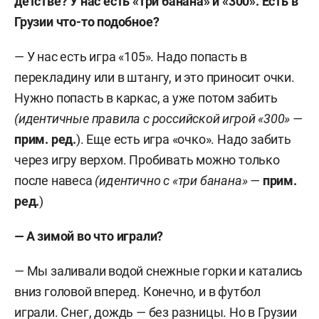
детстве? У нас есть «три банана» и «300». Есть в
Грузии что-то подобное?
— У нас есть игра «105». Надо попасть в
перекладину или в штангу, и это приносит очки.
Нужно попасть в каркас, а уже потом забить
(идентичные правила с российской игрой «300» —
прим.
ред
.
). Еще есть игра «очко». Надо забить
через игру верхом. Пробивать можно только
после навеса
(идентично с «три банана» —
прим.
ред.
)
—
А зимой во что играли?
—
Мы заливали водой снежные горки и катались
вниз головой вперед. Конечно, и в футбол
играли. Снег, дождь
—
без разницы. Но в Грузии