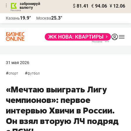
забронируй
$
81.41
€
94.06
¥
12.06
валюту
19.9°
25.3°
Казань
Москва
31 мая 2026
#
#
спорт
футбол
«Мечтаю выиграть Лигу
чемпионов»: первое
интервью Хвичи в России.
Он взял вторую ЛЧ подряд