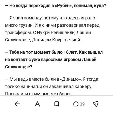
—
Но когда переходил в «Рубин», понимал, куда?
—
Я знал команду, потому что здесь играло
много грузин. И я с ними разговаривал перед
трансфером. С Нукри Ревишвили, Лашей
Салуквадзе, Давидом Квирквелией.
— Тебе на тот момент было 18 лет. Как вышел
на контакт с уже взрослым игроком Лашей
Салуквадзе?
—
Мы ведь вместе были в «Динамо». Я тогда
только начинал, а он заканчивал карьеру.
Проводили с ним вместе сборы.
39
—
Что говорили Салуквадзе и остальные о