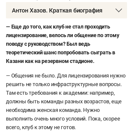
Антон Хазов. Краткая биография
Дата рождения
: 28 апреля 1979 года
—
Еще до того, как клуб не стал проходить
лицензирование, велось ли общение по этому
Место рождения:
Калининград
поводу с руководством? Был ведь
Карьера игрока
: «Торпедо-Виктория» (Нижний
теоретический шанс попробовать сыграть в
Новгород) — 1998–2000, «Динамо» (Москва) —
Казани как на резервном стадионе.
2001–2003, «Шинник» (Ярославль) — 2003–2008,
— Общения не было. Для лицензирования нужно
«Волга» (Нижний Новгород) — 2009–2012, «Томь»
решить не только инфраструктурные вопросы.
(Томск) — 2012/13, «Газовик» (Оренбург) — 2013–
Там есть требования к академии: например,
2015, «Зенит» (Пенза) — 2015/16, «Олимпиец»
должны быть команды разных возрастов, еще
(Нижний Новгород) — 2016/17.
необходима женская команда. Нужно
Карьера тренера:
«Нижний Новгород»
выполнить очень много условий. Пока, скорее
(ассистент) — 2018–2022, «Нижний Новгород» (и.
всего, клуб к этому не готов.