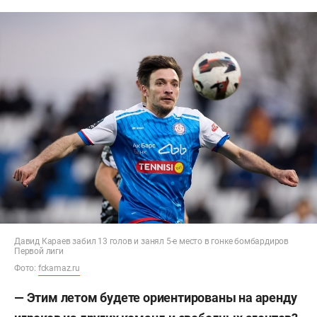
Давид Караев забил 13 голов и занял 5-е место в гонке бомбардиров
Первой лиги
Фото:
fckamaz.ru
—
Этим летом будете ориентированы на аренду