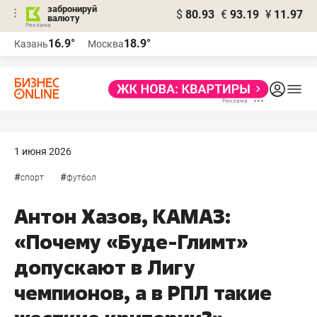
забронируй
$
80.93
€
93.19
¥
11.97
валюту
16.9°
18.9°
Казань
Москва
1 июня 2026
#
#
спорт
футбол
Антон Хазов, КАМАЗ:
«Почему «Буде-Глимт»
допускают в Лигу
чемпионов, а в РПЛ такие