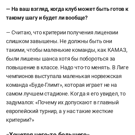
о. главного тренера) — 2021/22, «Нижний
—
На ваш взгляд, когда клуб может быть готов к
Новгород» (ассистент) — 2023–2025, КАМАЗ
такому шагу и будет ли вообще?
(главный тренер) — 2025 – по настоящее время.
— Считаю, что критерии получения лицензии
слишком завышены. Не должны быть они
такими, чтобы маленькие команды, как КАМАЗ,
были лишены шанса хотя бы побороться за
повышение в классе. Надо что-то менять. В Лиге
чемпионов выступала маленькая норвежская
команда «Буде-Глимт», которая играет не на
самом лучшем стадионе. Когда я его увидел, то
задумался: «Почему их допускают в главный
европейский турнир, а у нас такие жесткие
критерии?»
«Хочется чего-то большего»