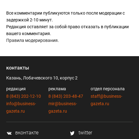
Все комментарии публикуются только после модерации с
задержкой 2-10 минут.
Редакция оставляет за собой право отказать в публикации
вашего комментария.
Правила модерирования
.
контакты
Казань, Лобачевского 10, корпус 2
редакция
реклама
отдел персонала
8 (843) 202-12-10
8 (843) 203-48-47
staff@business-
info@business-
mir@business-
gazeta.ru
gazeta.ru
gazeta.ru
вконтакте
twitter