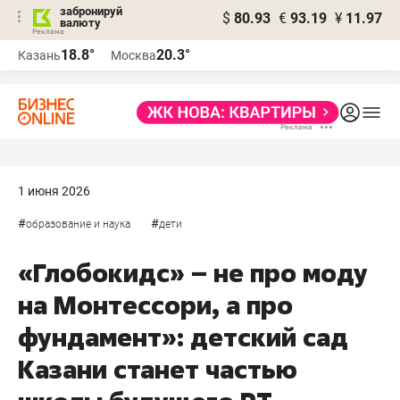
забронируй
$
80.93
€
93.19
¥
11.97
валюту
18.8°
20.3°
Казань
Москва
1 июня 2026
#
#
образование и наука
дети
«Глобокидс» – не про моду
на Монтессори, а про
фундамент»: детский сад
Казани станет частью