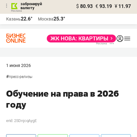
забронируй
$
80.93
€
93.19
¥
11.97
валюту
22.6°
25.3°
Казань
Москва
1 июня 2026
#
пресс-релизы
Обучение на права в 2026
году
erid: 2SDnjcqAygE