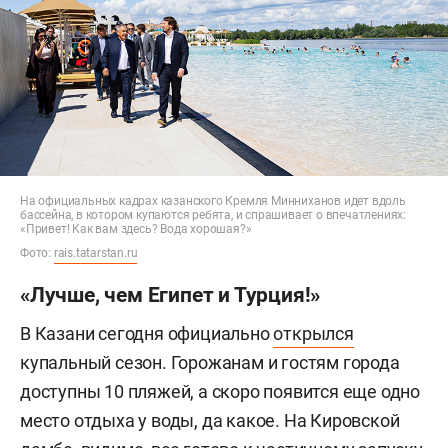
На официальных кадрах казанского Кремля Минниханов идет вдоль
бассейна, в котором купаются ребята, и спрашивает о впечатлениях:
«Привет! Как вам здесь? Вода хорошая?»
Фото:
rais.tatarstan.ru
«Лучше, чем Египет и Турция!»
В Казани сегодня официально
открылся
купальный сезон. Горожанам и гостям города
доступны 10 пляжей, а скоро появится еще одно
место отдыха у воды, да какое. На Кировской