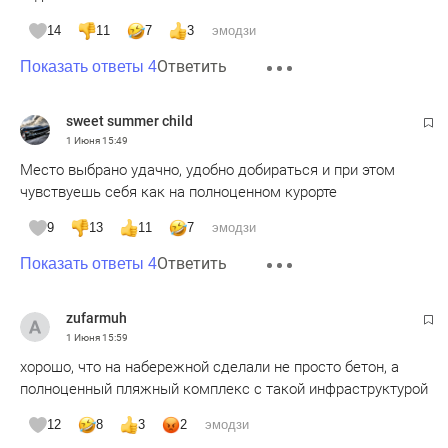
14
11
7
3
эмодзи
Ответить
Показать ответы 4
sweet summer child
1 Июня
15:49
Место выбрано удачно, удобно добираться и при этом
чувствуешь себя как на полноценном курорте
9
13
11
7
эмодзи
Ответить
Показать ответы 4
zufarmuh
1 Июня
15:59
хорошо, что на набережной сделали не просто бетон, а
полноценный пляжный комплекс с такой инфраструктурой
12
8
3
2
эмодзи