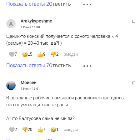
Ответить
Показать ответы 2
Arakykypeshme
1 Июня
16:00
Ценик-то конский получается с одного человека × 4
(семья) = 20-40 тыс, да?! )
7
15
9
2
эмодзи
Ответить
Показать ответы 7
Moисeй
1 Июня
16:01
В выходные рабочие намывали расположенные вдоль
него шумозащитные экраны
А что Балтусова сама не мыла?
2
20
7
1
эмодзи