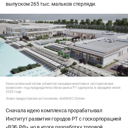
выпуском 265 тыс. мальков стерляди.
Окончательный облик объектов лакшери-комплекса «историческая
комиссия» под председательством раиса РТ одобрила в середине июня
2025 года
Эскиз предоставлен источником «БИЗНЕС Online»
Сначала идею комплекса прорабатывал
Институт развития городов РТ с госкорпорацией
«ВЭБ.РФ», но в итоге разработку топовой