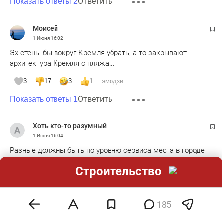
Ответить
Показать ответы 2
Moисeй
1 Июня
16:02
Эх стены бы вокруг Кремля убрать, а то закрывают
архитектура Кремля с пляжа...
3
17
3
1
эмодзи
Ответить
Показать ответы 1
Хоть кто-то разумный
1 Июня
16:04
Разные должны быть по уровню сервиса места в городе
для отдыха, в том числе и такие
Строительство
5
6
6
эмодзи
Ответить
185