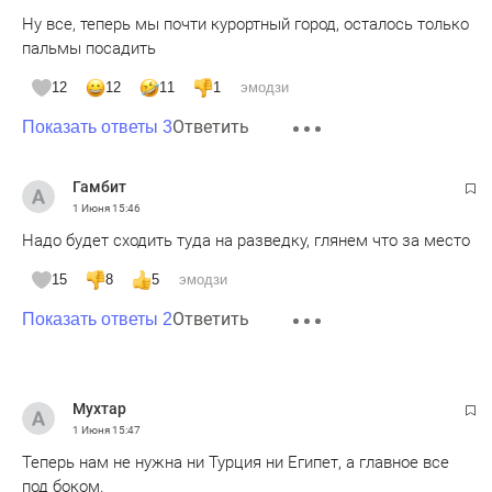
Ну все, теперь мы почти курортный город, осталось только
пальмы посадить
12
12
11
1
эмодзи
Ответить
Показать ответы 3
Гамбит
1 Июня
15:46
Надо будет сходить туда на разведку, глянем что за место
15
8
5
эмодзи
Ответить
Показать ответы 2
Мухтар
1 Июня
15:47
Теперь нам не нужна ни Турция ни Египет, а главное все
под боком.