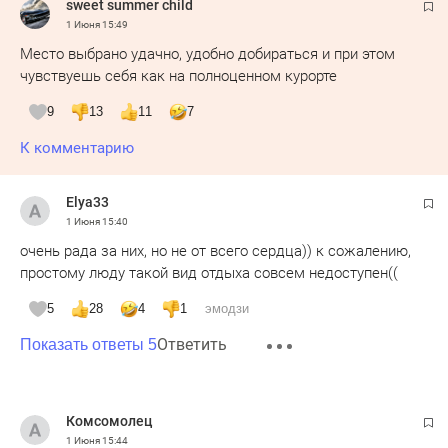
sweet summer child
1 Июня
15:49
Место выбрано удачно, удобно добираться и при этом
чувствуешь себя как на полноценном курорте
9
13
11
7
К комментарию
Elya33
1 Июня
15:40
очень рада за них, но не от всего сердца)) к сожалению,
простому люду такой вид отдыха совсем недоступен((
5
28
4
1
эмодзи
Ответить
Показать ответы 5
Комсомолец
1 Июня
15:44