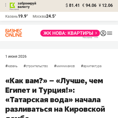
забронируй
$
81.41
€
94.06
¥
12.06
валюту
19.9°
24.5°
Казань
Москва
1 июня 2026
#
#
#
#
казань
строительство
минниханов
архитектура
«Как вам?» – «Лучше, чем
Египет и Турция!»:
«Татарская вода» начала
разливаться на Кировской