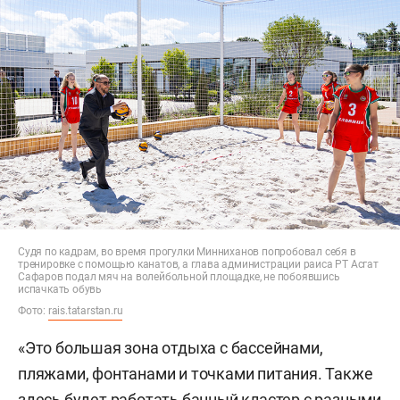
Судя по кадрам, во время прогулки Минниханов попробовал себя в
тренировке с помощью канатов, а глава администрации раиса РТ Асгат
Сафаров подал мяч на волейбольной площадке, не побоявшись
испачкать обувь
Фото:
rais.tatarstan.ru
«Это большая зона отдыха с бассейнами,
пляжами, фонтанами и точками питания. Также
здесь будет работать банный кластер с разными