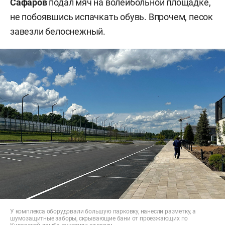
Сафаров
подал мяч на волейбольной площадке,
не побоявшись испачкать обувь. Впрочем, песок
завезли белоснежный.
У комплекса оборудовали большую парковку, нанесли разметку, а
шумозащитные заборы, скрывающие бани от проезжающих по