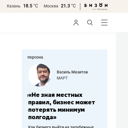
18.5
°С
21.3
°С
Казань
Москва
персона
еменова
Василь Мазитов
»
МАРТ
а: работа
«Не зная местных
«Мне лу
ечься
правил, бизнес может
не зара
вствовать
потерять минимум
чем пот
полгода»
репутац
пошиву
Как бизнесу выйти на зарубежные
Владелец от