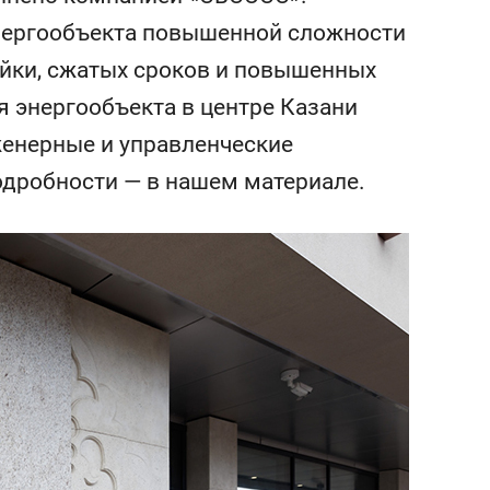
состоянием как основа
нергообъекта повышенной сложности
антихрупких команд
ойки, сжатых сроков и повышенных
я энергообъекта в центре Казани
женерные и управленческие
дробности — в нашем материале.