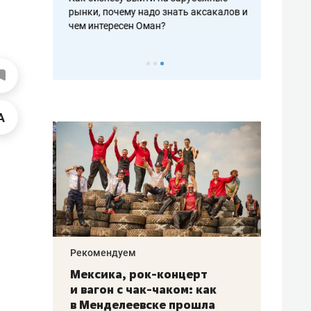
рафакте,
рынки, почему надо знать аксакалов и
о трехкратно
кредитов
чем интересен Оман?
клиентах и ч
Рекомендуем
Рекоме
ой
Мексика, рок-концерт
«Прор
и вагон с чак-чаком: как
30 ме
еским
в Менделеевске прошла
лечит