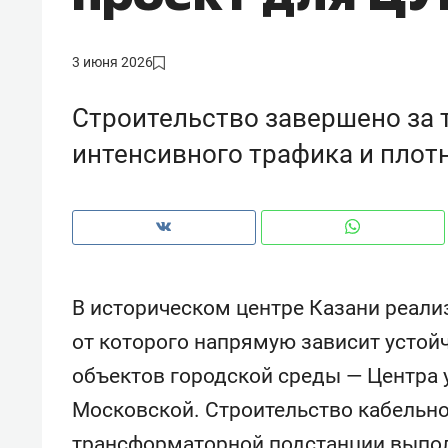
рынки, почему надо знать аксакал
чем интересен Оман?
3 июня 2026
Строительство завершено за 
интенсивного трафика и плот
В историческом центре Казани реали
от которого напрямую зависит устой
Рекомендуем
Рекоме
объектов городской среды — Центра 
Как ГК «МИР ГРУПП» и ВТБ
150 ка
Московской. Строительство кабельно
создают оазис жилого
ID вме
комфорта под Казанью
безоп
трансформаторной подстанции выпо