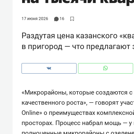
рынки, почему надо знать аксакал
чем интересен Оман?
17 июня 2026
16
Раздутая цена казанского «кв
в пригород — что предлагают
«Микрорайоны, которые создаются с
качественного роста», — говорят уча
Рекомендуем
Рекоме
Online» о преимуществах комплексно
Как ГК «МИР ГРУПП» и ВТБ
150 ка
просторах. Процесс набрал мощь — у
создают оазис жилого
ID вме
комфорта под Казанью
безоп
полноценные микрорайоны с озелене