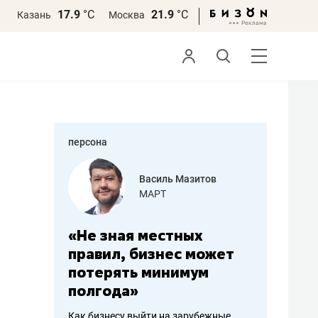
17.9
°С
21.9
°С
Казань
Москва
персона
еменова
Василь Мазитов
»
МАРТ
а: работа
«Не зная местных
«Мне лу
ечься
правил, бизнес может
не зара
вствовать
потерять минимум
чем пот
полгода»
репутац
пошиву
Как бизнесу выйти на зарубежные
Владелец от