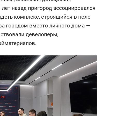
состоянием как основа
 лет назад пригород ассоциировался
антихрупких команд
деть комплекс, строящийся в поле
 за городом вместо личного дома —
частвовали девелоперы,
ойматериалов.