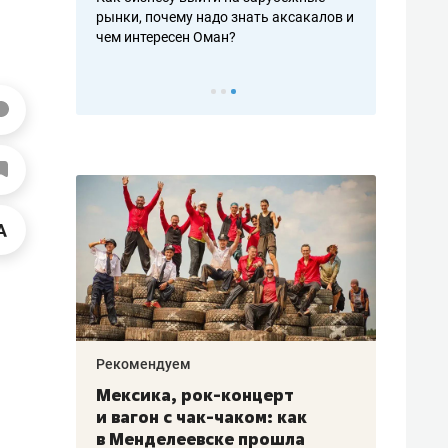
рафакте,
рынки, почему надо знать аксакалов и
о трехкратно
кредитов
чем интересен Оман?
клиентах и ч
Рекомендуем
Рекоме
ой
Мексика, рок-концерт
«Прор
и вагон с чак-чаком: как
30 ме
еским
в Менделеевске прошла
лечит