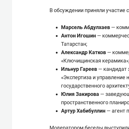
В обсуждении приняли участие 
Марсель Абдулхаев
— комм
Антон Игошин
— коммерчес
Татарстан;
Александр Катков
— коммер
«Ключищинская керамика»
Ильнур Гареев
— кандидат 
«Экспертиза и управление
государственного архитект
Юлия Закирова
— заведующ
пространственного планир
Артур Хабибуллин
— агент 
Модератором беседы выступил