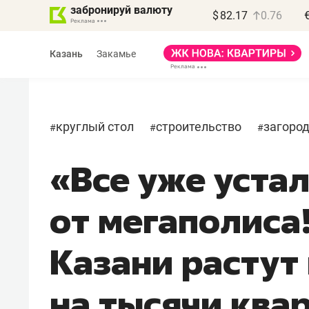
забронируй валюту
$
82.17
0.76
Казань
Закамье
круглый стол
строительство
загоро
#
#
#
«Все уже уста
Василь Мазитов
МАРТ
от мегаполиса!
«Не зная местных
правил, бизнес может
Казани растут
потерять минимум
полгода»
на тысячи ква
Как бизнесу выйти на зарубежные