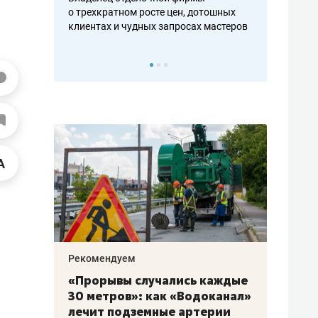
ть аксакалов и
о трехкратном росте цен, дотошных
школьной фор
клиентах и чудных запросах мастеров
налогах и раз
Рекомендуем
Рекоме
«Прорывы случались каждые
Не то
к
30 метров»: как «Водоканал»
гастр
а
лечит подземные артерии
задае