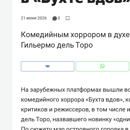
21 июня 2026
0
Комедийным хоррором в духе 
Гильермо дель Торо
На зарубежных платформах вышли вс
комедийного хоррора «Бухта вдов», к
Рекомендуем
Рекоме
критиков и режиссеров, в том числе 
ВТБ
150 камер до квартиры и Face
Опыт 
дель Торо, назвавшего новинку «одни
ID вместо ключа: какой будет
приро
безопасность в ЖК «Нова»
с мен
По сюжету мэр островного городка в