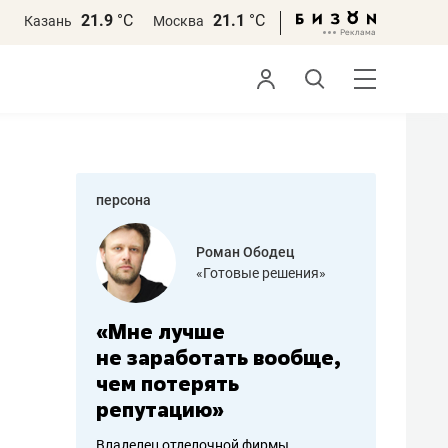
21.9
°С
21.1
°С
Казань
Москва
персона
азитов
Роман Ободец
«Готовые решения»
ных
«Мне лучше
«Мама г
 может
не заработать вообще,
помогае
мум
чем потерять
от болез
репутацию»
себя жи
арубежные
Владелец отделочной фирмы
Наследница б