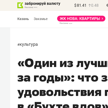
забронируй валюту
$
81.41
0.48
Казань
Закамье
культура
#
«Один из лучш
за годы»: что 
удовольствия 
в «Бухте вдов