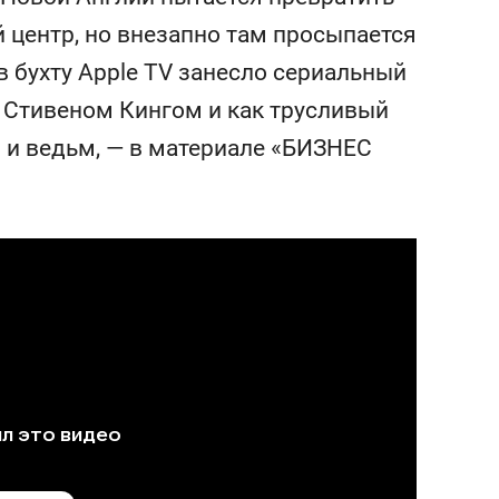
янием как основа
«Гонка Героев»
 центр, но внезапно там просыпается
рупких команд
 бухту Apple TV занесло сериальный
и Стивеном Кингом и как трусливый
в и ведьм, — в материале «БИЗНЕС