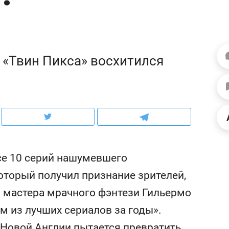
рынки, почему надо зна
чем интересен Оман?
«Твин Пикса» восхитился
е 10 серий нашумевшего
оторый получил признание зрителей,
ндуем
Рекомендуем
и мастера мрачного фэнтези Гильермо
выживания в дикой
Мексика, рок-концерт
м из лучших сериалов за годы».
де, работа
и вагон с чак-чаком: ка
тальным и физическим
в Менделеевске прошл
 Новой Англии пытается превратить