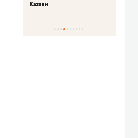
Казани
набер