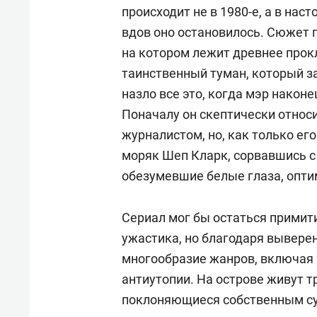
происходит не в 1980-е, а в нас
вдов оно остановилось. Сюжет 
на котором лежит древнее прок
таинственный туман, который 
назло все это, когда мэр након
Поначалу он скептически относи
журналистом, но, как только ег
моряк Шеп Кларк, сорвавшись с
обезумевшие белые глаза, опти
Сериал мог бы остаться примит
ужастика, но благодаря вывере
многообразие жанров, включая
антиутопии. На острове живут т
поклоняющиеся собственным су