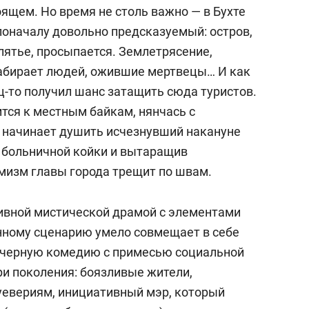
тоящем. Но время не столь важно — в Бухте
поначалу довольно предсказуемый: остров,
лятье, просыпается. Землетрясение,
забирает людей, ожившие мертвецы… И как
ец-то получил шанс затащить сюда туристов.
тся к местным байкам, нянчась с
о начинает душить исчезнувший накануне
 больничной койки и вытаращив
мизм главы города трещит по швам.
ивной мистической драмой с элементами
нному сценарию умело совмещает в себе
 черную комедию с примесью социальной
ри поколения: боязливые жители,
евериям, инициативный мэр, который