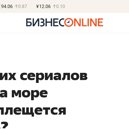
€
94.06
0.87
¥
12.06
0.10
их сериалов
Василь М
МАРТ
за море
«Не зная мест
правил, бизнес
плещется
потерять мини
полгода»
»?
Как бизнесу выйти на з