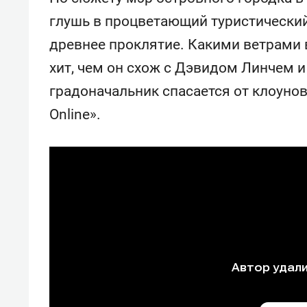
состо
глушь в процветающий туристический
антих
древнее проклятие. Какими ветрами в
хит, чем он схож с Дэвидом Линчем 
градоначальник спасается от клоуно
Onlinе».