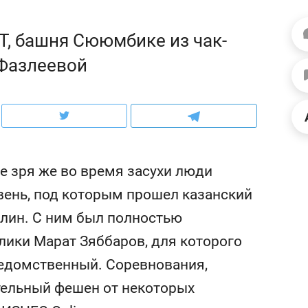
ов и
о трехкратном росте цен, дотошных
школьной формы о конт
клиентах и чудных запросах мастеров
налогах и развитии без 
Т, башня Сююмбике из чак-
 Фазлеевой
 зря же во время засухи люди
ивень, под которым прошел казанский
лин. С ним был полностью
лики Марат Зяббаров, для которого
ндуем
Рекомендуем
ведомственный. Соревнования,
мер до квартиры и Face
Опыт выживания в дик
сто ключа: какой будет
природе, работа
тельный фешен от некоторых
асность в ЖК «Нова»
с ментальным и физич