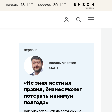
28.1
°С
30.1
°С
Казань
Москва
персона
еменова
Василь Мазитов
»
МАРТ
а: работа
«Не зная местных
«Мне лу
ечься
правил, бизнес может
не зара
вствовать
потерять минимум
чем пот
полгода»
репутац
пошиву
Как бизнесу выйти на зарубежные
Владелец от