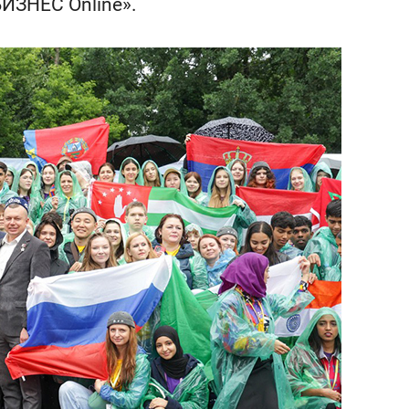
ИЗНЕС Online».
состоянием как основа
антихрупких команд