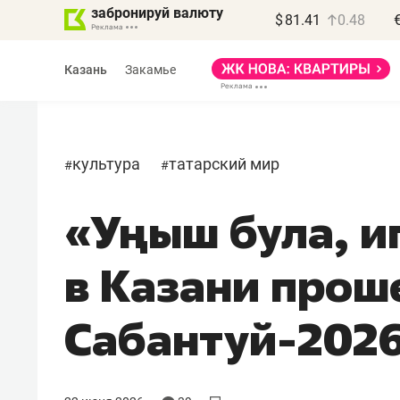
забронируй валюту
$
81.41
0.48
Казань
Закамье
культура
татарский мир
#
#
«Уңыш була, иг
Василь Мазитов
МАРТ
в Казани прош
«Не зная местных
правил, бизнес может
Сабантуй-202
потерять минимум
полгода»
Как бизнесу выйти на зарубежные