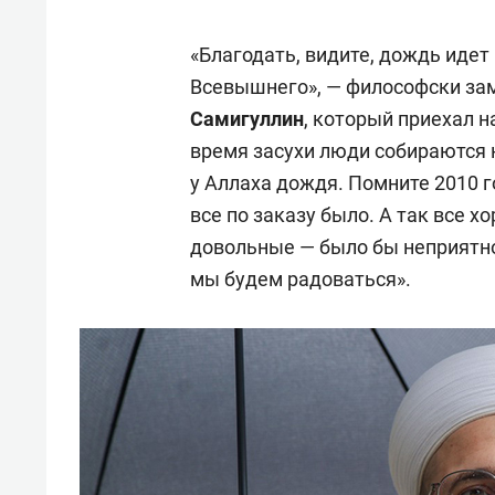
«Благодать, видите, дождь иде
Всевышнего», — философски за
Самигуллин
,
который приехал на
время засухи люди собираются 
у Аллаха дождя. Помните 2010 го
все по заказу было. А так все х
довольные — было бы неприятно,
мы будем радоваться».