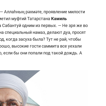
т — Аллаһның рәхмәте, проявление милости
метил муфтий Татарстана
Камиль
 Сабантуй одним из первых. — Не зря же во
на специальный намаз, делают дуа, просят
д, когда засуха была? Тут не рай, чтобы
орошо, высокие гости саммита все уехали
 если бы они попали под такой дождь. А