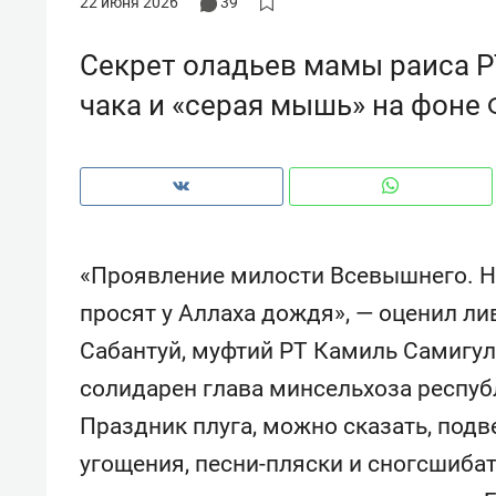
22 июня 2026
39
рынки, почему надо знать аксакал
чем интересен Оман?
Секрет оладьев мамы раиса Р
чака и «серая мышь» на фоне
«Проявление милости Всевышнего. Не
просят у Аллаха дождя», — оценил л
Сабантуй, муфтий РТ Камиль Самигул
солидарен глава минсельхоза респуб
Рекомендуем
Рекоме
Праздник плуга, можно сказать, под
Как ГК «МИР ГРУПП» и ВТБ
150 ка
создают оазис жилого
ID вме
угощения, песни-пляски и сногсшиба
комфорта под Казанью
безоп