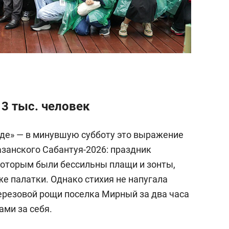
 3 тыс. человек
оде» — в минувшую субботу это выражение
занского Сабантуя-2026: праздник
 которым были бессильны плащи и зонты,
е палатки. Однако стихия не напугала
ерезовой рощи поселка Мирный за два часа
ами за себя.