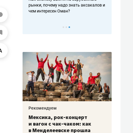
рафакте,
рынки, почему надо знать аксакалов и
о трехкратно
кредитов
чем интересен Оман?
клиентах и ч
Рекомендуем
Рекоме
ой
Мексика, рок-концерт
«Прор
и вагон с чак-чаком: как
30 ме
еским
в Менделеевске прошла
лечит