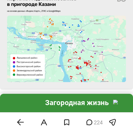
Загородная жизнь
Оборотная сторона популярности — цена земли:
здесь дороже, чем на других направлениях.
224
Многое, конечно, зависит от конкретной