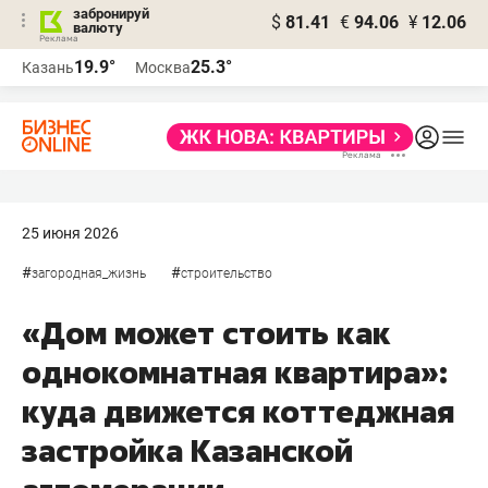
забронируй
$
81.41
€
94.06
¥
12.06
валюту
19.9°
25.3°
Казань
Москва
25 июня 2026
#
#
загородная_жизнь
строительство
«Дом может стоить как
однокомнатная квартира»:
куда движется коттеджная
застройка Казанской