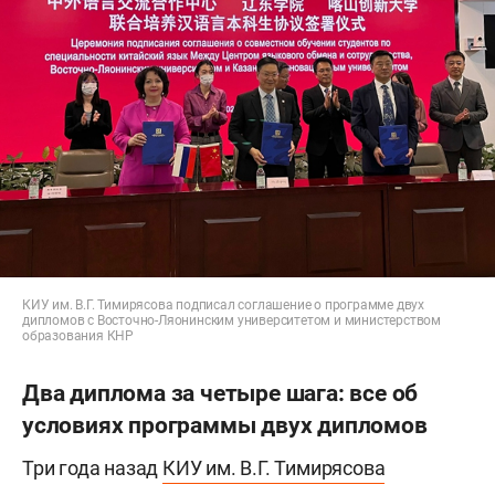
КИУ им. В.Г. Тимирясова подписал соглашение о программе двух
дипломов с Восточно-Ляонинским университетом и министерством
образования КНР
Два диплома за четыре шага: все об
условиях программы двух дипломов
Три года назад
КИУ им. В.Г. Тимирясова