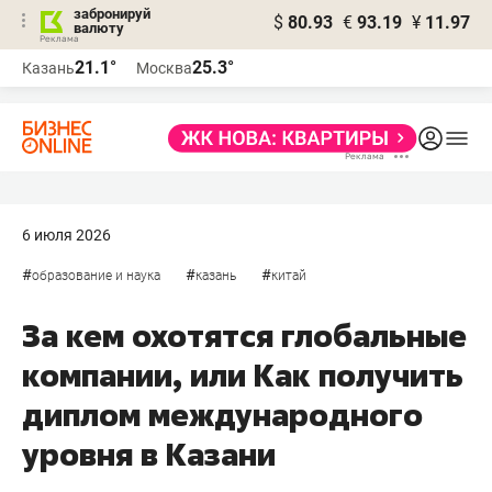
забронируй
$
80.93
€
93.19
¥
11.97
валюту
21.1°
25.3°
Казань
Москва
6 июля 2026
#
#
#
образование и наука
казань
китай
За кем охотятся глобальные
компании, или Как получить
диплом международного
уровня в Казани