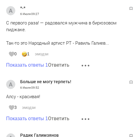
*-*
6 Июля
09:27
С первого раза! — радовался мужчина в бирюзовом
пиджаке.
Так-то это Народный артист РТ - Равиль Галиев...
0
1
эмодзи
Ответить
Показать ответы 1
Больше не могу терпеть!
6 Июля
09:52
Алсу - красивая!
3
эмодзи
Ответить
Показать ответы 1
Радик Галимзянов