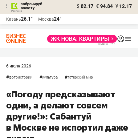
забронируй
$
82.17
€
94.84
¥
12.17
валюту
26.1°
24°
Казань
Москва
6 июля 2026
#
#
#
фотоистории
культура
татарский мир
«Погоду предсказывают
одни, а делают совсем
другие!»: Сабантуй
в Москве не испортил даже