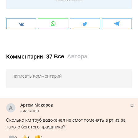
Комментарии
37
Все
Автора
Αртем Μакаров
6 Июля
08:34
Сколько км труб водоканал не смог поменять в рт из за
такого богатого праздника?
0
5
4