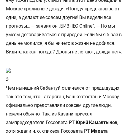
ему тоже под силу: синоптики в этот день обещали в
Москве проливные дожди. «Погоду предсказывают
одни, а делают ее совсем другие! Вы видели все
прогнозы… — заявил он „БИЗНЕС Online“. — Но мы
умеем договариваться с природой. Если бы я 5 раз в
день не молился, я бы ничего в жизни не добился.
Видите, какая погода? Дроны не летают, дождя нет».
Чем нынешний Сабантуй отличался от предыдущих,
так это тем, что Татарстан, Башкортостан и Москву
официально представляли совсем другие люди,
нежели обычно. Так, из Казани приехал
зампредседателя Госсовета РТ
Юрий Камалтынов
,
хотя ждали и. о. спикера Госсовета РТ
Марата