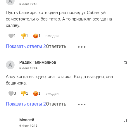
6 Июля
09:58
Пусть башкиры хоть один раз проведут Сабантуй
самостоятельно, без татар. А то привыкли всегда на
халяву.
1
1
1
эмодзи
Ответить
Показать ответы 2
Радик Галимзянов
6 Июля
10:04
Алсу когда выгодно, она татарка. Когда выгодно, она
башкирка.
3
1
1
эмодзи
Ответить
Показать ответы 2
Moисeй
6 Июля
10:15