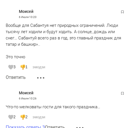
Moисeй
6 Июля
10:20
Вообще для Сабантуя нет природных ограничений. Люди
тысячу лет ходили и будут ходить. А солнце, дождь или
снег… Сабантуй всего раз в год, это главный праздник для
татар и башкир»..
Это точно
3
1
эмодзи
Ответить
Moисeй
6 Июля
10:26
Что-то мелковаты гости для такого праздника…
2
2
эмодзи
Ответить
Показать ответы 3