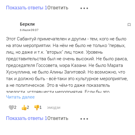
Ответить
Показать ответы 1
Беркли
6 Июля
09:07
Этот Сабантуй примечателен и другим - тем, кого не было
на этом мероприятии. На нём не было не только "первых,
лиц, но даже и т.к. "вторых" лиц тоже. Уровень
представительства был не очень высокий. Не было раиса,
председателя Госсовета, мэра Казани. Не было Марата
Хуснуллина, не было Алины Загитовой. Но возможно, что
так и должно быть - всё-таки это культурное мероприятие,
а не политическое. Это в чём-то даже показатель
зрелости, устоявшести мероприятия. Если бы это
Читать далее
мероприятие только основали, то первые лица бы были - а
так всё идёт по уже "накатанным рельсам".
2
2
1
эмодзи
Ответить
Показать ответы 1