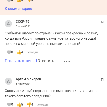
К комментарию
СССР-76
6 Июля
08:11
"Сабантуй шагает по стране!" - какой прекрасный лозунг,
когда вся Россия узнает о культуре татарского народа!
пора и на мировой уровень выходить почаще!
0
4
эмодзи
Ответить
Показать ответы 1
Αртем Μакаров
6 Июля
08:34
Сколько км труб водоканал не смог поменять в рт из за
такого богатого праздника?
0
5
4
эмодзи