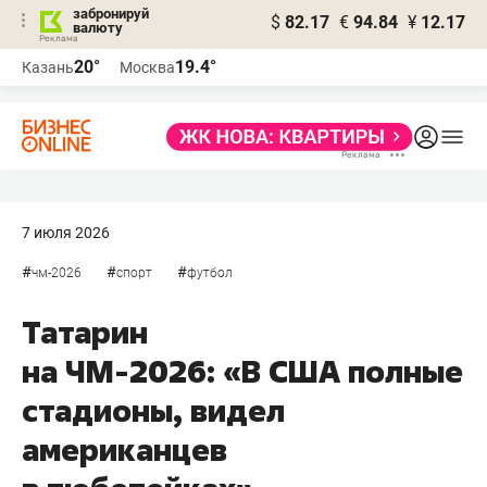
забронируй
$
82.17
€
94.84
¥
12.17
валюту
20°
19.4°
Казань
Москва
7 июля 2026
#
#
#
чм-2026
спорт
футбол
Татарин
на ЧМ-2026: «В США полные
стадионы, видел
американцев