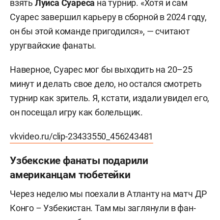
взять
Луиса Суареса
на турнир. «Хотя и сам
Суарес завершил карьеру в сборной в 2024 году,
он бы этой команде пригодился», — считают
уругвайские фанаты.
Наверное, Суарес мог бы выходить на 20–25
минут и делать свое дело, но остался смотреть
турнир как зритель. Я, кстати, издали увидел его,
он посещал игру как болельщик.
vkvideo.ru/clip-23433550_456243481
Узбекские фанаты подарили
американцам тюбетейки
Через неделю мы поехали в Атланту на матч ДР
Конго – Узбекистан. Там мы заглянули в фан-