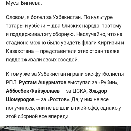
Мусы Бигиева.
Словом, я болел за Узбекистан. По культуре
татары и узбеки — два близких народа, поэтому
я поддерживал эту сборную. Неслучайно, что на
стадионе можно было увидеть флаги Киргизии и
Казахстана — представители этих стран также
поддерживали своих соседей.
К тому же за Узбекистан играли экс-футболисты
РПЛ:
Рустам Ашурматов
выступал за «Рубин»,
Аббосбек Файзуллаев
— за ЦСКА,
Эльдор
Шомуродов
— за «Ростов». Да, у них не все
получилось, они не вышли в плей-офф, однако у
этой сборной все впереди.