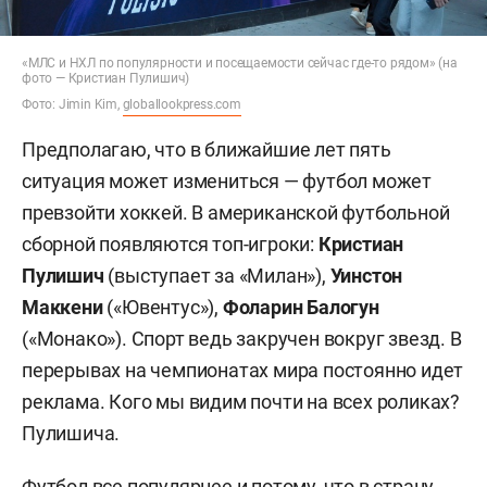
«МЛС и НХЛ по популярности и посещаемости сейчас где-то рядом» (на
фото — Кристиан Пулишич)
Фото: Jimin Kim,
globallookpress.com
Предполагаю, что в ближайшие лет пять
ситуация может измениться — футбол может
превзойти хоккей. В американской футбольной
сборной появляются топ-игроки:
Кристиан
Пулишич
(выступает за «Милан»),
Уинстон
Маккени
(«Ювентус»),
Фоларин Балогун
(«Монако»). Спорт ведь закручен вокруг звезд. В
перерывах на чемпионатах мира постоянно идет
реклама. Кого мы видим почти на всех роликах?
Пулишича.
Футбол все популярнее и потому, что в страну