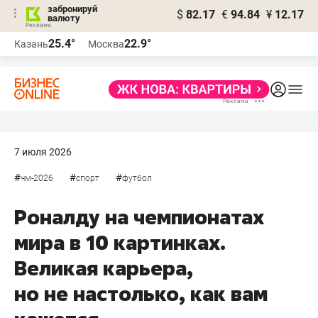
забронируй
$
82.17
€
94.84
¥
12.17
валюту
25.4°
22.9°
Казань
Москва
7 июля 2026
#
#
#
чм-2026
спорт
футбол
Роналду на чемпионатах
мира в 10 картинках.
Великая карьера,
но не настолько, как вам