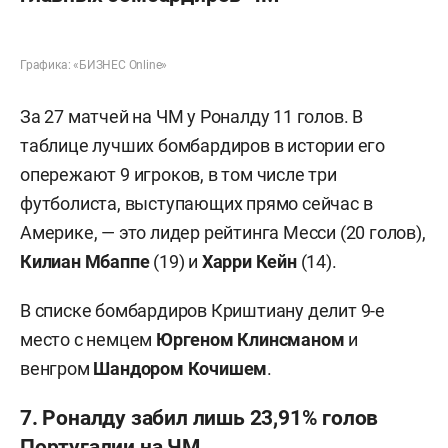
Графика: «БИЗНЕС Online»
За 27 матчей на ЧМ у Роналду 11 голов. В
таблице лучших бомбардиров в истории его
опережают 9 игроков, в том числе три
футболиста, выступающих прямо сейчас в
Америке, — это лидер рейтинга Месси (20 голов),
Килиан Мбаппе
(19) и
Харри Кейн
(14).
В списке бомбардиров Криштиану делит 9-е
место с немцем
Юргеном Клинсманом
и
венгром
Шандором Кочишем
.
7. Роналду забил лишь 23,91% голов
Португалии на ЧМ