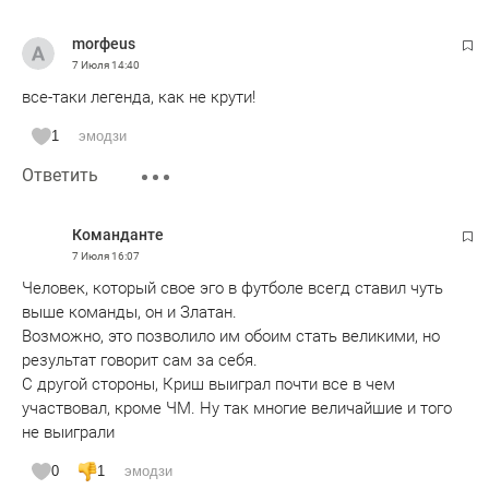
morфеus
7 Июля
14:40
все-таки легенда, как не крути!
1
эмодзи
Ответить
Команданте
7 Июля
16:07
Человек, который свое эго в футболе всегд ставил чуть
выше команды, он и Златан.
Возможно, это позволило им обоим стать великими, но
результат говорит сам за себя.
С другой стороны, Криш выиграл почти все в чем
участвовал, кроме ЧМ. Ну так многие величайшие и того
не выиграли
0
1
эмодзи