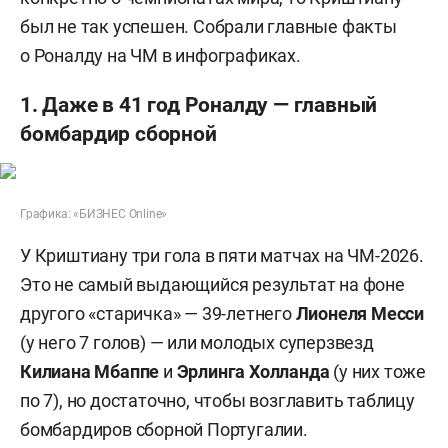
был не так успешен. Собрали главные факты
о Роналду на ЧМ в инфографиках.
1. Даже в 41 год Роналду — главный
бомбардир сборной
Графика: «БИЗНЕС Online»
У Криштиану три гола в пяти матчах на ЧМ-2026.
Это не самый выдающийся результат на фоне
другого «старичка» — 39-летнего
Лионеля Месси
(у него 7 голов) — или молодых суперзвезд
Килиана Мбаппе
и
Эрлинга Холланда
(у них тоже
по 7), но достаточно, чтобы возглавить таблицу
бомбардиров сборной Португалии.