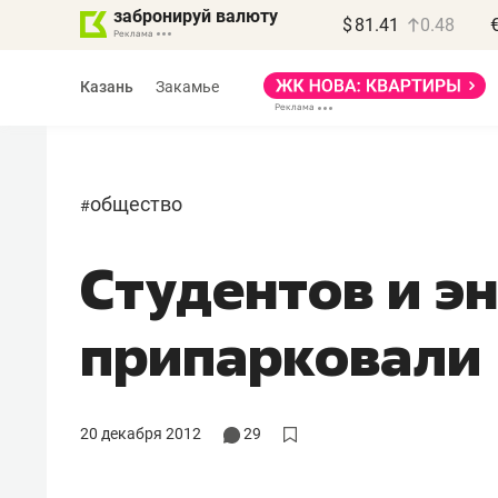
забронируй валюту
$
81.41
0.48
Казань
Закамье
общество
#
Студентов и э
припарковали
20 декабря 2012
29