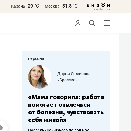
29
°С
31.8
°С
Казань
Москва
персона
бодец
Дарья Семенова
 решения»
«Бросско»
«Мама говорила: работа
«Не зна
вообще,
помогает отвлечься
правил,
от болезни, чувствовать
потерят
себя живой»
полгода
ирмы
Наследница бизнеса по пошиву
Как бизнесу 