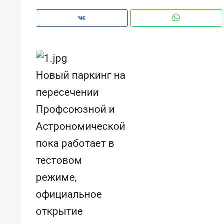
Новый паркинг на
пересечении
Профсоюзной и
Астрономической
пока работает в
тестовом
режиме,
Рекомендуем
Рекоме
официальное
и Face
Опыт выживания в дикой
Мекси
 будет
природе, работа
и ваго
открытие
ва»
с ментальным и физическим
в Мен