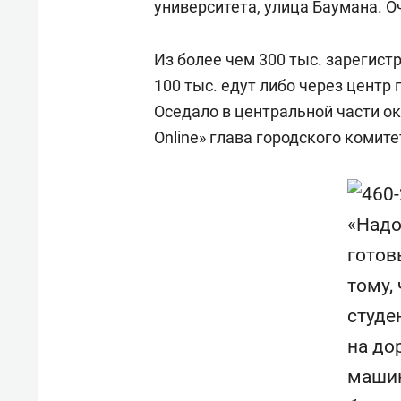
университета, улица Баумана. Оч
Из более чем 300 тыс. зарегис
100 тыс. едут либо через центр 
Оседало в центральной части ок
Online» глава городского комит
«Надо
готов
тому, 
студе
на до
маши