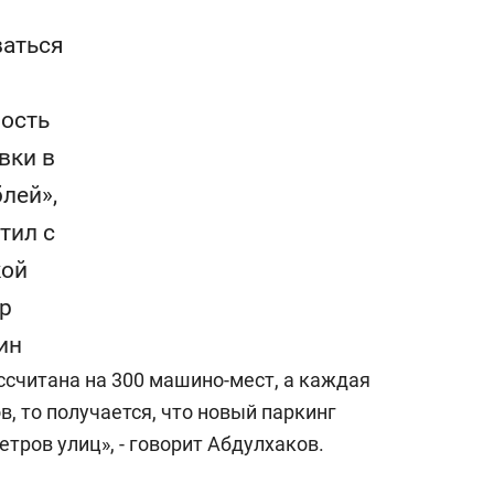
аться
ость
вки в
блей»,
тил с
кой
р
ин
ссчитана на 300 машино-мест, а каждая
, то получается, что новый паркинг
тров улиц», - говорит Абдулхаков.