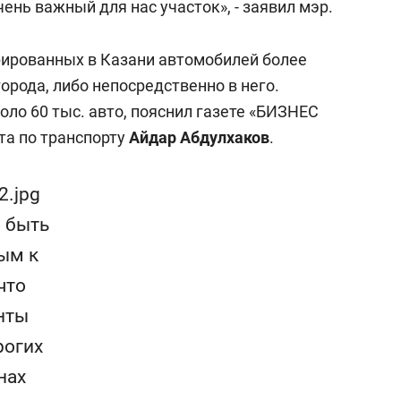
ень важный для нас участок», - заявил мэр.
трированных в Казани автомобилей более
города, либо непосредственно в него.
оло 60 тыс. авто, пояснил газете «БИЗНЕС
ета по транспорту
Айдар Абдулхаков
.
 быть
ым к
что
нты
рогих
нах