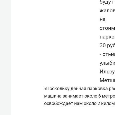
будут
жалов
на
стоим
парко
30 ру
- отме
улыб
Ильсу
Метш
«Поскольку данная парковка ра
машина занимает около 6 метров
освобождает нам около 2 киломе