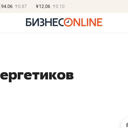
€
94.06
0.87
¥
12.06
0.10
нергетиков
Василь Мазитов
Роман О
МАРТ
«Готовые
«Не зная местных
«Мне лучше
правил, бизнес может
не заработать 
потерять минимум
чем потерять
полгода»
репутацию»
Как бизнесу выйти на зарубежные
Владелец отделочной ф