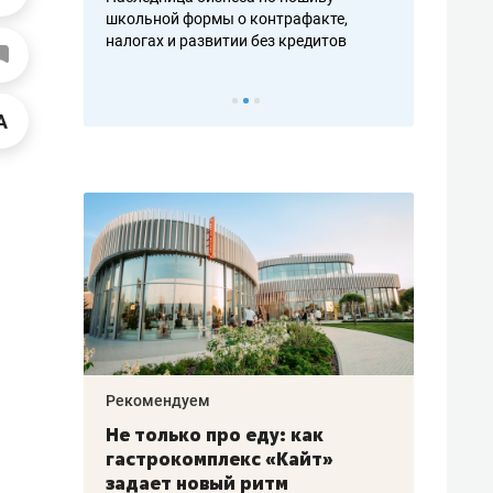
н, дотошных
школьной формы о контрафакте,
рынки, почем
осах мастеров
налогах и развитии без кредитов
чем интересе
Рекомендуем
Рекоме
аждые
Не только про еду: как
Элитн
канал»
гастрокомплекс «Кайт»
и бре
рии
задает новый ритм
гаран