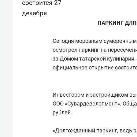
состоится 27
состоянием как основа
«Гонк
антихрупких команд
декабря
ПАРКИНГ ДЛЯ
Сегодня морозным сумеречным
осмотрел паркинг на пересечен
за Домом татарской кулинарии. 
официальное открытие состоитс
Инвестором и застройщиком выс
ООО «Сувардевелопмент». Общая
рублей.
«Долгожданный паркинг, ведь р