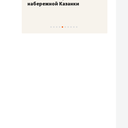
набережной Казанки
«Барк
«Рез