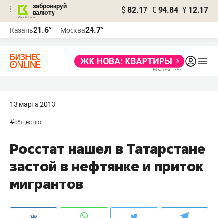
забронируй
$
82.17
€
94.84
¥
12.17
валюту
21.6°
24.7°
Казань
Москва
13 марта 2013
#
общество
Росстат нашел в Татарстане
застой в нефтянке и приток
мигрантов