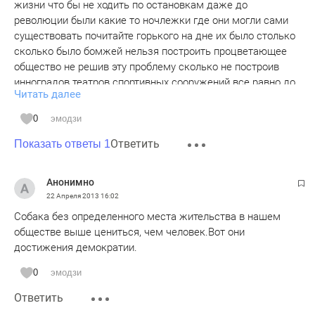
жизни что бы не ходить по остановкам даже до
революции были какие то ночлежки где они могли сами
существовать почитайте горького на дне их было столько
сколько было бомжей нельзя построить процветающее
общество не решив эту проблему сколько не построив
инноградов театров спортивных сооружений все равно до
Читать далее
тех пор пока эти людям не будет дана возможность
самим устраивать жизнь пусть не богатую но самим
0
эмодзи
общество будет отсталое нецивилизованное
Ответить
Показать ответы 1
Анонимно
22 Апреля 2013
16:02
Собака без определенного места жительства в нашем
обществе выше цениться, чем человек.Вот они
достижения демократии.
0
эмодзи
Ответить