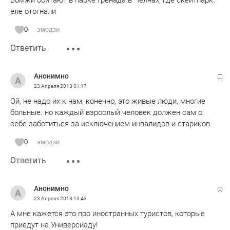
Бомжи обитают в парке Гренада в Челнаx, где скейтпарк.
еле отогнали
0
эмодзи
Ответить
Анонимно
23 Апреля 2013
01:17
Ой, не надо иx к нам, конечно, это живые люди, многие
больные. но каждый взрослый человек должен сам о
себе заботиться за исключением инвалидов и стариков
0
эмодзи
Ответить
Анонимно
23 Апреля 2013
13:43
А мне кажется это про иностранных туристов, которые
приедут на Универсиаду!