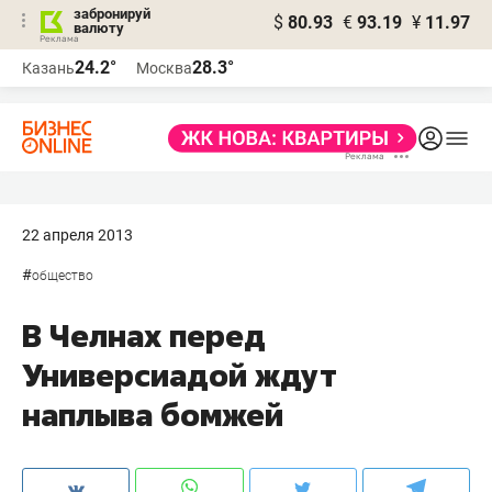
забронируй
$
80.93
€
93.19
¥
11.97
валюту
24.2°
28.3°
Казань
Москва
22 апреля 2013
#
общество
В Челнах перед
Универсиадой ждут
наплыва бомжей