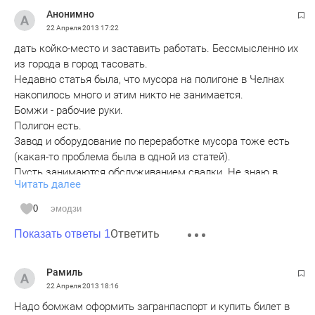
Анонимно
22 Апреля 2013
17:22
дать койко-место и заставить работать. Бессмысленно их
из города в город тасовать.
Недавно статья была, что мусора на полигоне в Челнах
накопилось много и этим никто не занимается.
Бомжи - рабочие руки.
Полигон есть.
Завод и оборудование по переработке мусора тоже есть
(какая-то проблема была в одной из статей).
Пусть занимаются обслуживанием свалки. Не знаю в
Читать далее
каком виде они там понадобятся, но возможно
пригодятся.
0
эмодзи
Вот как вариант использования бомжей на благо
Ответить
общества и на благо их самих же.
Показать ответы 1
А далее, кто-то избавиться от алкогольной зависимости,
найдет работу получше, типа дворника и т.д. И то лучше
Рамиль
чем пить и на лавочках спать.
22 Апреля 2013
18:16
Надо бомжам оформить загранпаспорт и купить билет в