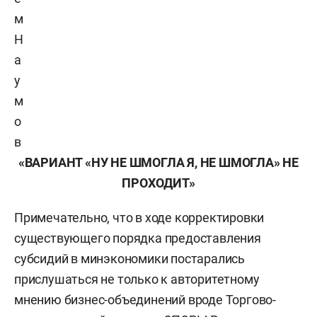
м
Н
а
у
м
о
в
«ВАРИАНТ «НУ НЕ ШМОГЛА Я, НЕ ШМОГЛА» НЕ
ПРОХОДИТ»
Примечательно, что в ходе корректировки
существующего порядка предоставления
субсидий в минэкономики постарались
прислушаться не только к авторитетному
мнению бизнес-объединений вроде Торгово-