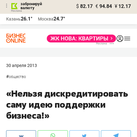
забронируй
$
82.17
€
94.84
¥
12.17
валюту
26.1°
24.7°
Казань
Москва
30 апреля 2013
#
общество
«Нельзя дискредитировать
саму идею поддержки
бизнеса!»