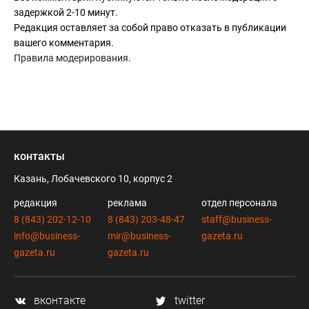
задержкой 2-10 минут.
Редакция оставляет за собой право отказать в публикации
вашего комментария.
Правила модерирования
.
контакты
Казань, Лобачевского 10, корпус 2
редакция
реклама
отдел персонала
8 (843) 202-12-10
8 (843) 203-48-47
staff@business-
info@business-
mir@business-
gazeta.ru
gazeta.ru
gazeta.ru
вконтакте
twitter