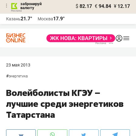
забронируй
$
82.17
€
94.84
¥
12.17
валюту
21.7°
17.9°
Казань
Москва
23 мая 2013
#
энергетика
Волейболисты КГЭУ –
лучшие среди энергетиков
Татарстана