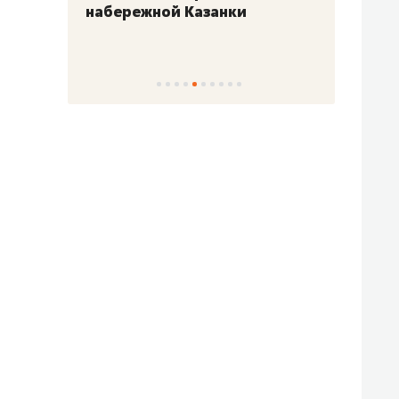
набережной Казанки
«Барк
«Рез