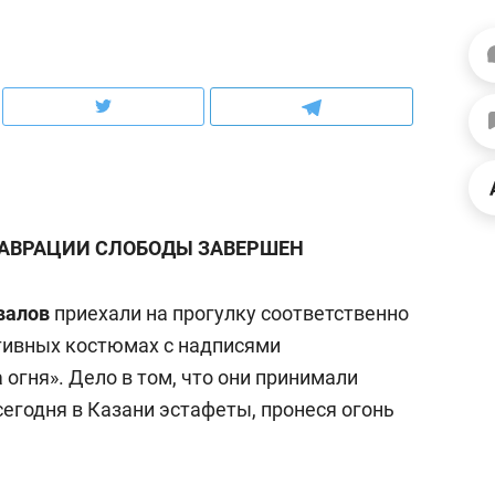
рынки, почему надо знать аксакалов и
о трехкратном росте це
чем интересен Оман?
клиентах и чудных запр
ТАВРАЦИИ СЛОБОДЫ ЗАВЕРШЕН
валов
приехали на прогулку соответственно
тивных костюмах с надписями
 огня». Дело в том, что они принимали
ндуем
Рекомендуем
егодня в Казани эстафеты, пронеся огонь
ка, рок-концерт
«Прорывы случались к
н с чак-чаком: как
30 метров»: как «Водо
делеевске прошла
лечит подземные арте