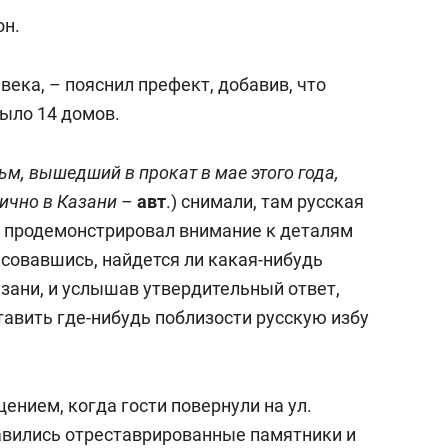
он.
 века, – пояснил префект, добавив, что
было 14 домов.
ьм, вышедший в прокат в мае этого года,
тично в Казани
–
авт
.) снимали, там русская
 – продемонстрировал внимание к деталям
совавшись, найдется ли какая-нибудь
зани, и услышав утвердительный ответ,
тавить где-нибудь поблизости русскую избу
нием, когда гости повернули на ул.
вились отреставрированные памятники и