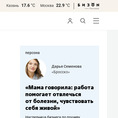
17.6
°С
22.9
°С
Казань
Москва
персона
бодец
Дарья Семенова
 решения»
«Бросско»
«Мама говорила: работа
«Не зна
вообще,
помогает отвлечься
правил,
от болезни, чувствовать
потерят
себя живой»
полгода
ирмы
Наследница бизнеса по пошиву
Как бизнесу 