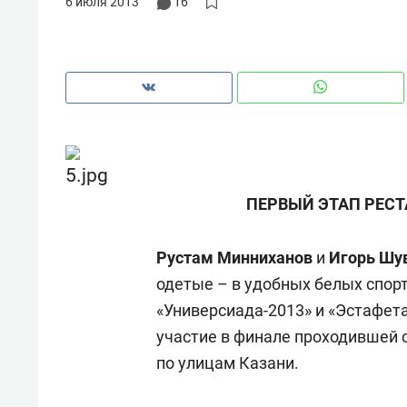
6 июля 2013
16
ПЕРВЫЙ ЭТАП РЕС
Рустам Минниханов
и
Игорь Шу
одетые – в удобных белых спор
«Универсиада-2013» и «Эстафета
Рекомендуем
Рекоме
участие в финале проходившей с
и Face
Опыт выживания в дикой
Мекси
по улицам Казани.
 будет
природе, работа
и ваго
ва»
с ментальным и физическим
в Мен