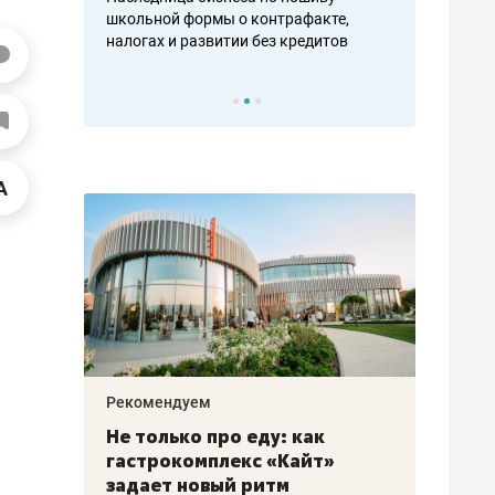
н, дотошных
школьной формы о контрафакте,
рынки, почем
осах мастеров
налогах и развитии без кредитов
чем интересе
Рекомендуем
Рекоме
аждые
Не только про еду: как
Элитн
канал»
гастрокомплекс «Кайт»
и бре
рии
задает новый ритм
гаран