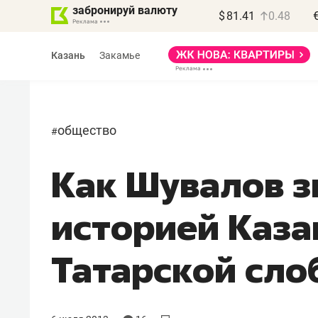
забронируй валюту
$
81.41
0.48
Казань
Закамье
общество
#
Как Шувалов з
историей Каза
Татарской сло