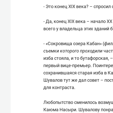
- Это конец XIX века? – спросил 
- Да, конец XIX века – начало XX
всего у владельца этих зданий 
- «Сокровища озера Кабан» (
фил
съемки которого проходили час
изба стояла, и то бутафорская,
первый вице-премьер. Поинтере
сохранившаяся старая изба в Ка
Шувалов тут же дал совет – пос
для контраста.
Любопытство сменилось возмуще
Каюма Насыри. Шувалову понра