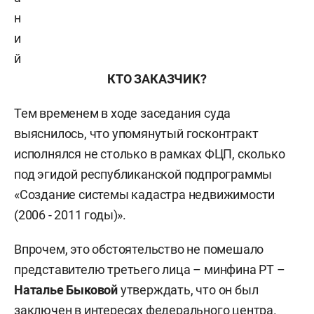
н
и
й
КТО ЗАКАЗЧИК?
Тем временем в ходе заседания суда
выяснилось, что упомянутый госконтракт
исполнялся не столько в рамках ФЦП, сколько
под эгидой республиканской подпрограммы
«Создание системы кадастра недвижимости
(2006 - 2011 годы)».
Впрочем, это обстоятельство не помешало
представителю третьего лица – минфина РТ –
Наталье Быковой
утверждать, что он был
заключен в интересах федерального центра.