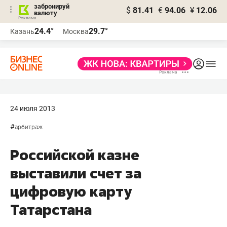
забронируй
$
81.41
€
94.06
¥
12.06
валюту
24.4°
29.7°
Казань
Москва
24 июля 2013
#
арбитраж
Российской казне
выставили счет за
цифровую карту
Татарстана