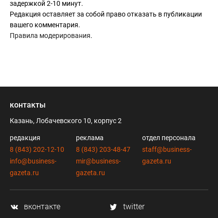
задержкой 2-10 минут.
Редакция оставляет за собой право отказать в публикации
вашего комментария.
Правила модерирования
.
контакты
Казань, Лобачевского 10, корпус 2
редакция
реклама
отдел персонала
8 (843) 202-12-10
8 (843) 203-48-47
staff@business-
info@business-
mir@business-
gazeta.ru
gazeta.ru
gazeta.ru
вконтакте
twitter