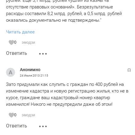
рублей. Еще 5,1 млрд. рублей «ушли» из казны «в
отсутствие правовых оснований». Безрезультатные
расходы составили 8,2 млрд. рублей, а 0,5 млрд. рублей
оказались документально не подтверждены."
Читать далее
НИЧЕГО СЕБЕ! СТОЛЬКО ДЕНЕГ растВОРили И ВСЕ
ЧИСТО? ВСЕ НА МЕСТАХ??? КАК ТАКОЕ ВОЗМОЖНО???
0
эмодзи
"ЧЕЛОВЕК И ЗАКОНа" на вас нет...РРРРРРР
Ответить
Анонимно
24 Июля 2013
21:15
Зато придумали как слупить с граждан по 400 рублей на
изменение кадастра и новую регистрацию жилья, кто не в
курсе, граждане ваш кадастровый номер квартир
изменился! Никого не предупредили даже об этом!
0
эмодзи
Ответить