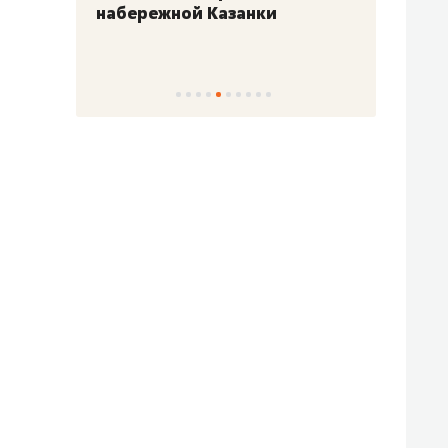
набережной Казанки
«Барк
«Рез