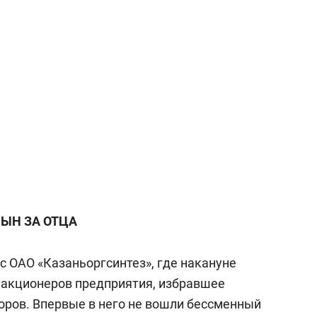
а Героев»
Казани
ЫН ЗА ОТЦА
с ОАО «Казаньоргсинтез», где накануне
 акционеров предприятия, избравшее
торов. Впервые в него не вошли бессменный