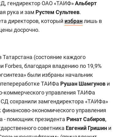
 СД, гендиректор ОАО «ТАИФ»
Альберт
вая рука и зам
Рустем Сультеев
.
та директоров, который
избран
лишь в
ащены досрочно.
 Татарстана (состояние каждого
ии Forbes, благодаря владению по 19,9%
ргсинтеза» были избраны начальник
ефтепереработке ТАИФа
Рушан Шамгунов
и
о-коммерческого управления ТАИФа
в СД сохранили замгендиректора «ТАИФа»
к финансово-экономического управления
на - помощник президента
Ринат Сабиров
,
ударственного советника
Евгений Гришин
и
Связьинвестнефтехим» (принадлежит