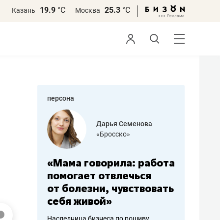
19.9
°С
25.3
°С
Казань
Москва
персона
бодец
Дарья Семенова
 решения»
«Бросско»
«Мама говорила: работа
«Не зна
вообще,
помогает отвлечься
правил,
от болезни, чувствовать
потерят
себя живой»
полгода
ирмы
Наследница бизнеса по пошиву
Как бизнесу 