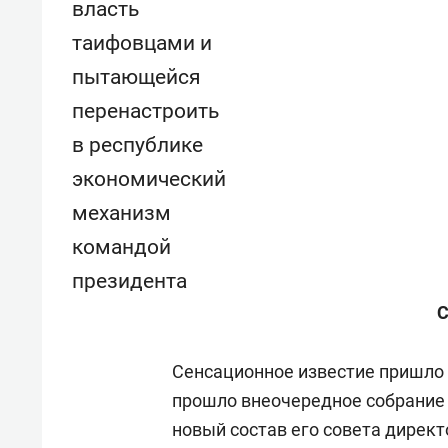
власть
состоянием как основа
«Гонк
антихрупких команд
таифовцами и
пытающейся
перенастроить
в республике
экономический
механизм
командой
президента
С
Сенсационное известие пришло 
прошло внеочередное собрание
новый состав его совета дирек