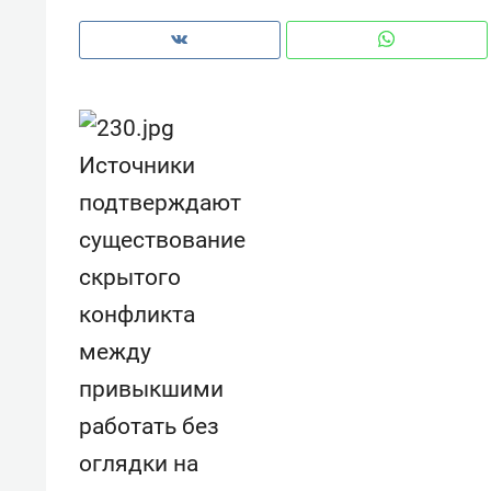
Источники
подтверждают
существование
скрытого
конфликта
между
привыкшими
Рекомендуем
Рекоме
работать без
и Face
Опыт выживания в дикой
Мекси
 будет
природе, работа
и ваго
оглядки на
ва»
с ментальным и физическим
в Мен