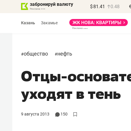
забронируй валюту
$
81.41
0.48
Казань
Закамье
общество
нефть
#
#
Отцы-основат
уходят в тень
9 августа 2013
150