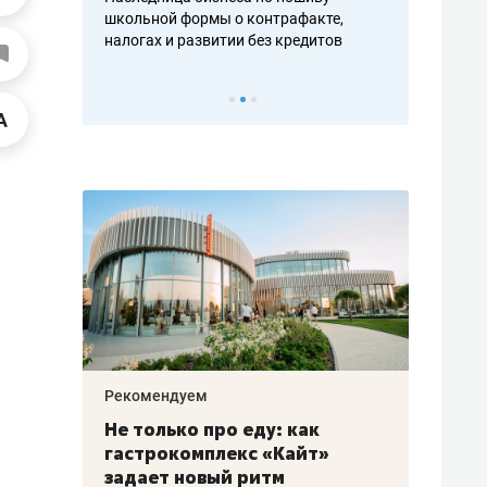
н, дотошных
школьной формы о контрафакте,
рынки, почем
осах мастеров
налогах и развитии без кредитов
чем интересе
Рекомендуем
Рекоме
аждые
Не только про еду: как
Элитн
канал»
гастрокомплекс «Кайт»
и бре
рии
задает новый ритм
гаран