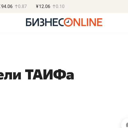
€
94.06
0.87
¥
12.06
0.10
ели ТАИФа
Василь Мазитов
Роман О
МАРТ
«Готовые
«Не зная местных
«Мне лучше
правил, бизнес может
не заработать 
потерять минимум
чем потерять
полгода»
репутацию»
Как бизнесу выйти на зарубежные
Владелец отделочной ф