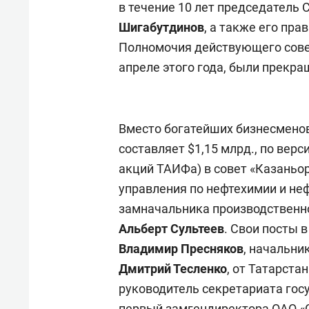
в течение 10 лет председатель
Шигабутдинов
, а также его пра
Полномочия действующего сове
апреле этого года, были прекр
Вместо богатейших бизнесменов
составляет $1,15 млрд., по верс
акций ТАИФа) в совет «Казаньо
управления по нефтехимии и н
замначальника производственн
Альберт Сультеев
. Свои посты 
Владимир Пресняков
, начальни
Дмитрий Тесленко
, от Татарста
руководитель секретариата гос
первый замгендиректора ОАО «