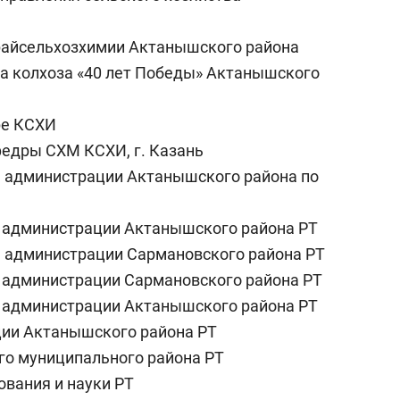
 райсельхозхимии Актанышского района
ма колхоза «40 лет Победы» Актанышского
уре КСХИ
федры СХМ КСХИ, г. Казань
вы администрации Актанышского района по
вы администрации Актанышского района РТ
вы администрации Сармановского района РТ
вы администрации Сармановского района РТ
вы администрации Актанышского района РТ
ации Актанышского района РТ
ого муниципального района РТ
ования и науки РТ