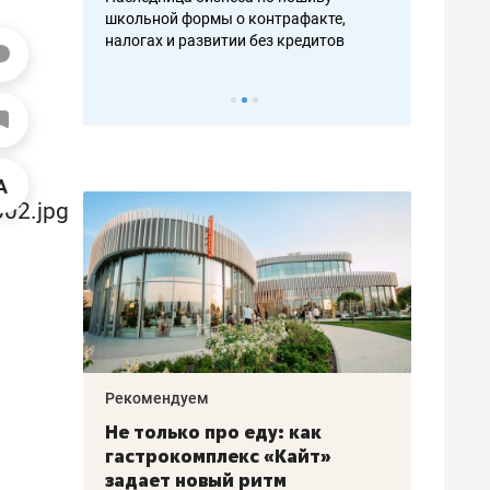
н, дотошных
школьной формы о контрафакте,
рынки, почем
осах мастеров
налогах и развитии без кредитов
чем интересе
Рекомендуем
Рекоме
аждые
Не только про еду: как
Элитн
канал»
гастрокомплекс «Кайт»
и бре
рии
задает новый ритм
гаран