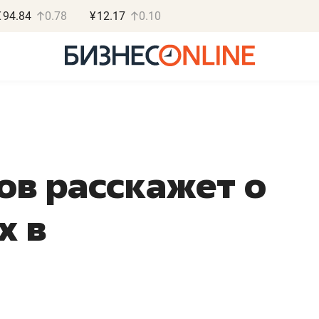
€
94.84
0.78
¥
12.17
0.10
ов расскажет о
Василь Мазитов
Роман О
МАРТ
«Готовые
х в
«Не зная местных
«Мне лучше
правил, бизнес может
не заработать 
потерять минимум
чем потерять
полгода»
репутацию»
Как бизнесу выйти на зарубежные
Владелец отделочной ф