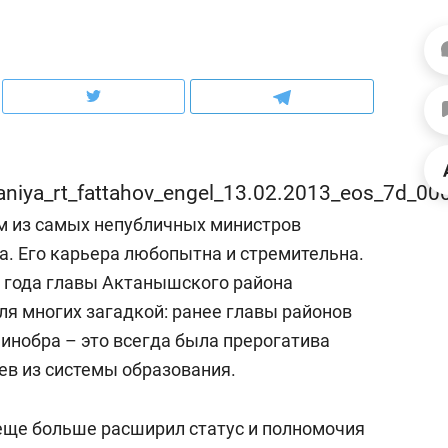
рынки, почему надо знать аксакалов и
о трехкратном росте це
чем интересен Оман?
клиентах и чудных запр
м из самых непубличных министров
а. Его карьера любопытна и стремительна.
 года главы Актанышского района
ля многих загадкой: ранее главы районов
минобра – это всегда была прерогатива
ндуем
Рекомендуем
ев из системы образования.
ка, рок-концерт
«Прорывы случались к
н с чак-чаком: как
30 метров»: как «Водо
 еще больше расширил статус и полномочия
делеевске прошла
лечит подземные арте