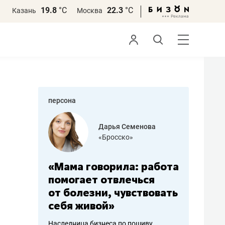
19.8
°С
22.3
°С
Казань
Москва
персона
бодец
Дарья Семенова
 решения»
«Бросско»
«Мама говорила: работа
«Не зна
вообще,
помогает отвлечься
правил,
от болезни, чувствовать
потерят
себя живой»
полгода
ирмы
Наследница бизнеса по пошиву
Как бизнесу 