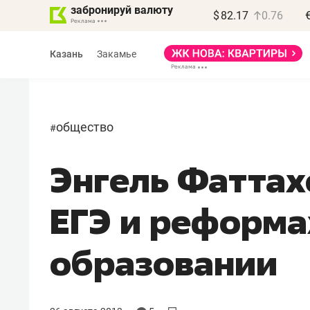
забронируй валюту
$
82.17
0.76
Казань
Закамье
общество
#
Энгель Фаттах
ЕГЭ и реформа
образовании