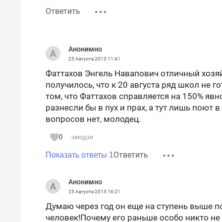
Ответить
Анонимно
25 Августа 2013
11:41
Фаттахов Энгель Навапович отличный хозяй
получилось, что к 20 августа ряд школ не г
том, что Фаттахов справляется на 150% яв
разнесли бы в пух и прах, а тут лишь поют 
вопросов нет, молодец.
0
эмодзи
Ответить
Показать ответы 1
Анонимно
25 Августа 2013
16:21
Думаю через год он еще на ступень выше п
человек!Почему его раньше особо никто не