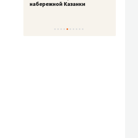
набережной Казанки
«Барк
«Рез