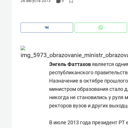
26 августа 2013
5
Энгель Фаттахов
является одни
республиканского правительств
Назначение в октябре прошлого
министром образования стало д
никогда не становились у руля 
Рекомендуем
Рекоме
ректоров вузов и других выходц
и Face
Опыт выживания в дикой
Мекси
 будет
природе, работа
и ваго
В июле 2013 года президент РТ
ва»
с ментальным и физическим
в Мен