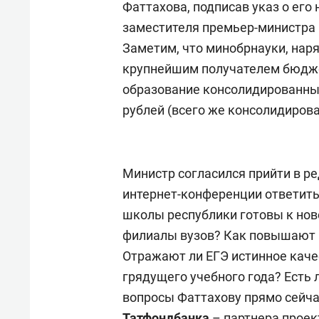
Фаттахова, подписав указ о ег
состоянием как основа
«Гонк
антихрупких команд
заместителя премьер-министра 
Заметим, что минобрнауки, наря
крупнейшим получателем бюджет
образование консолидированны
рублей (всего же консолидиров
Министр согласился прийти в ре
интернет-конференции ответить
школы республики готовы к нов
филиалы вузов? Как повышают 
Отражают ли ЕГЭ истинное каче
грядущего учебного года? Есть 
вопросы Фаттахову прямо сейчас
Татфондбанка
– партнера проек