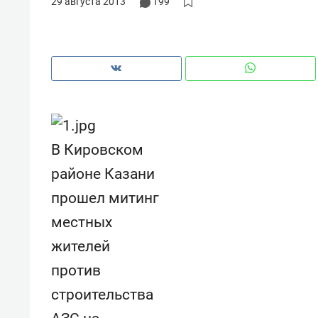
29 августа 2013
199
В Кировском
районе Казани
прошел митинг
местных
жителей
Рекомендуем
Рекоме
против
и Face
Опыт выживания в дикой
Мекси
строительства
 будет
природе, работа
и ваго
ва»
с ментальным и физическим
в Мен