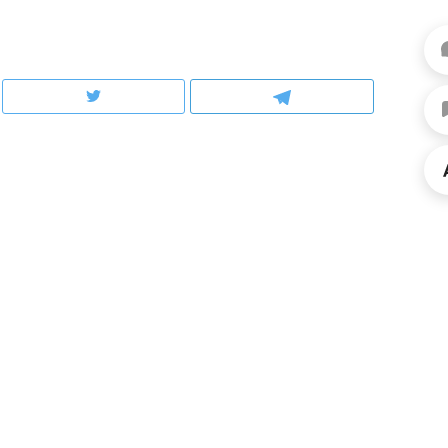
рынки, почему надо знать аксакалов и
о трехкратном росте це
чем интересен Оман?
клиентах и чудных запр
ндуем
Рекомендуем
ка, рок-концерт
«Прорывы случались к
н с чак-чаком: как
30 метров»: как «Водо
делеевске прошла
лечит подземные арте