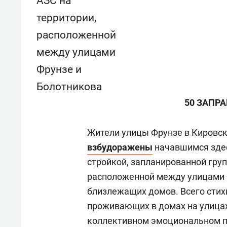
АЗС на
состоянием как основа
«Гонк
территории,
антихрупких команд
расположенной
между улицами
Фрунзе и
Болотникова
50 ЗАПР
Жители улицы Фрунзе в Кировс
взбудоражены
начавшимся здес
стройкой, запланированной гру
расположенной между улицами 
близлежащих домов. Всего стих
проживающих в домах на улицах 
коллективном эмоциональном п