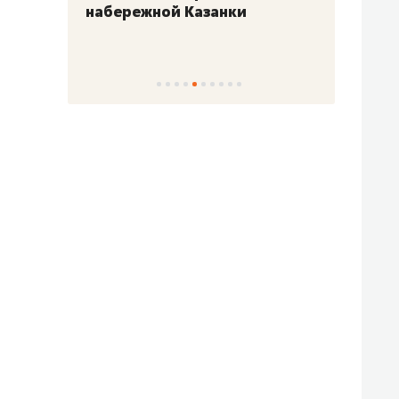
набережной Казанки
«Барк
«Рез