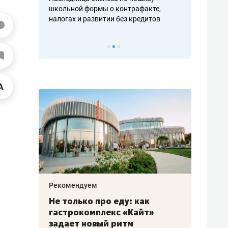
н, дотошных
школьной формы о контрафакте,
рынки, почем
осах мастеров
налогах и развитии без кредитов
чем интересе
Рекомендуем
Рекоме
аждые
Не только про еду: как
Элитн
канал»
гастрокомплекс «Кайт»
и бре
рии
задает новый ритм
гаран