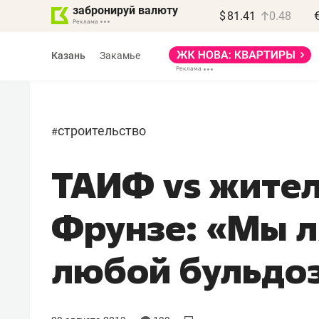
забронируй валюту
$
81.41
0.48
Казань
Закамье
строительство
#
ТАИФ vs жите
Фрунзе: «Мы 
любой бульдо