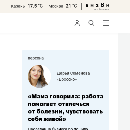
17.5
°С
21
°С
Казань
Москва
персона
бодец
Дарья Семенова
 решения»
«Бросско»
«Мама говорила: работа
«Не зна
вообще,
помогает отвлечься
правил,
от болезни, чувствовать
потерят
себя живой»
полгода
ирмы
Наследница бизнеса по пошиву
Как бизнесу 