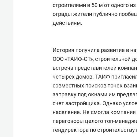
строителями в 50 м от одного и
ограды жители публично пообещ
действиям.
История получила развитие в на
ООО «ТАИФ-СТ», строительной д
встреча представителей компан
четырех домов. ТАИФ пригласи
совместных поисков точек взаи
заправку под окнами им предлаг
счет застройщика. Однако усло
население. Не смогла компания 
переговоры целого топ-менедже
гендиректора по строительству