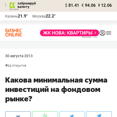
забронируй
$
81.41
€
94.06
¥
12.06
валюту
21.9°
22.2°
Казань
Москва
30 августа 2013
#
бд открытие
Какова минимальная сумма
инвестиций на фондовом
рынке?