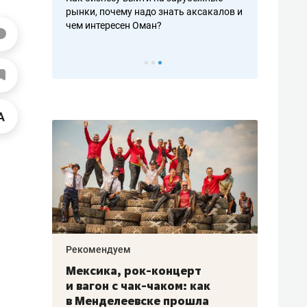
рафакте,
рынки, почему надо знать аксакалов и
о трехкратно
кредитов
чем интересен Оман?
клиентах и ч
Рекомендуем
Рекоме
ой
Мексика, рок-концерт
«Прор
и вагон с чак-чаком: как
30 ме
еским
в Менделеевске прошла
лечит