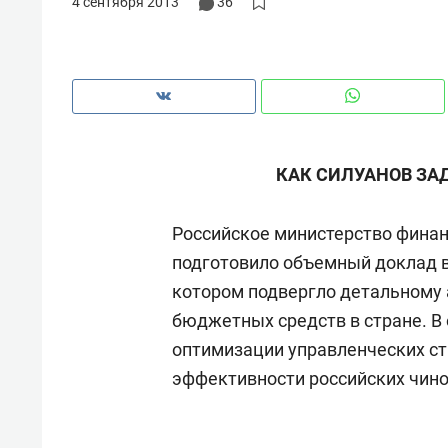
4 сентября 2013
36
рынки, почему надо знать аксакал
чем интересен Оман?
КАК СИЛУАНОВ ЗА
Российское министерство финан
подготовило объемный доклад в
котором подвергло детальному
бюджетных средств в стране. В
оптимизации управленческих ст
Рекомендуем
Рекоме
эффективности российских чино
Как ГК «МИР ГРУПП» и ВТБ
150 ка
создают оазис жилого
ID вме
комфорта под Казанью
безоп