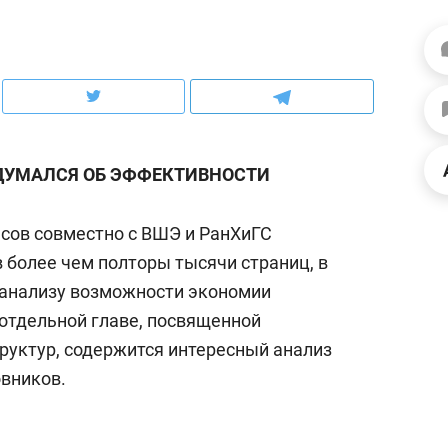
ов и
о трехкратном росте цен, дотошных
школьной формы о конт
клиентах и чудных запросах мастеров
налогах и развитии без 
ДУМАЛСЯ ОБ ЭФФЕКТИВНОСТИ
сов совместно с ВШЭ и РанХиГС
 более чем полторы тысячи страниц, в
 анализу возможности экономии
 отдельной главе, посвященной
руктур, содержится интересный анализ
ндуем
Рекомендуем
вников.
мер до квартиры и Face
Опыт выживания в дик
сто ключа: какой будет
природе, работа
асность в ЖК «Нова»
с ментальным и физич