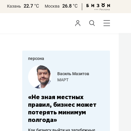
22.7
°С
26.8
°С
Казань
Москва
персона
еменова
Василь Мазитов
»
МАРТ
а: работа
«Не зная местных
«Мне лу
ечься
правил, бизнес может
не зара
вствовать
потерять минимум
чем пот
полгода»
репутац
пошиву
Как бизнесу выйти на зарубежные
Владелец от