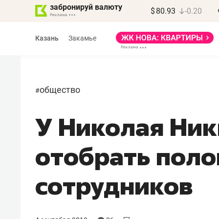
забронируй валюту
$
80.93
-0.20
Казань
Закамье
общество
#
У Николая Ник
Василь Мазитов
МАРТ
отобрать поло
«Не зная местных
правил, бизнес может
сотрудников
потерять минимум
полгода»
Как бизнесу выйти на зарубежные