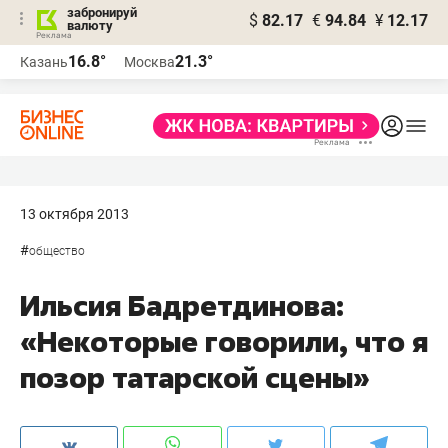
забронируй
$
82.17
€
94.84
¥
12.17
валюту
16.8°
21.3°
Казань
Москва
13 октября 2013
#
общество
Ильсия Бадретдинова:
«Некоторые говорили, что я
позор татарской сцены»